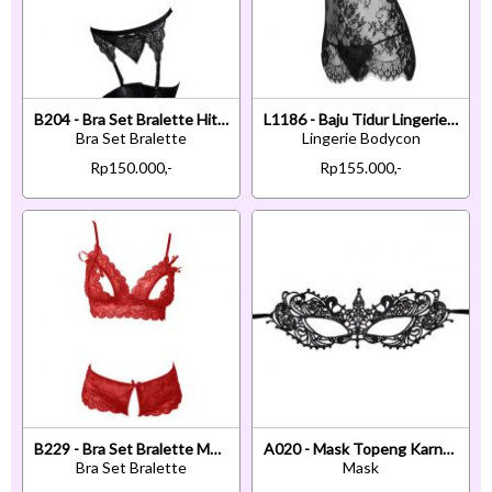
B204 - Bra Set Bralette Hitam Transparan Celana Dalam Garter Belt Stocking
L1186 - Baju Tidur Lingerie Bodycon Sheath Dress Hitam Transparan Tali Pita Ikat Belakang
Bra Set Bralette
Lingerie Bodycon
Rp150.000,-
Rp155.000,-
B229 - Bra Set Bralette Merah Transparan Cup Openable Celana Dalam Crotchless
A020 - Mask Topeng Karnaval Penutup Mata Hitam
Bra Set Bralette
Mask