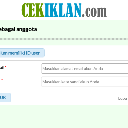
ebagai anggota
ail
*
i
*
UK
Lupa 