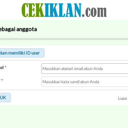
ebagai anggota
ail
*
i
*
UK
Lupa 