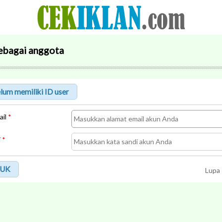
ebagai anggota
ail
*
i
*
UK
Lupa 