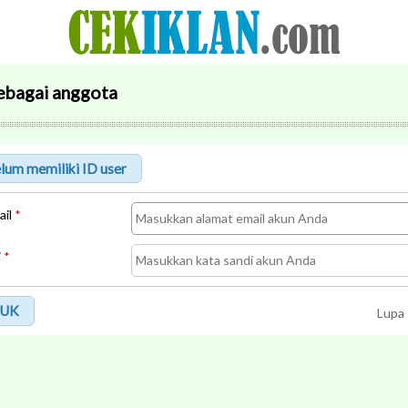
ebagai anggota
ail
*
i
*
UK
Lupa 