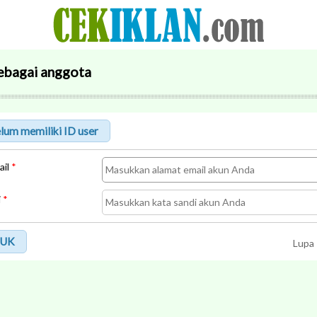
ebagai anggota
ail
*
i
*
UK
Lupa 