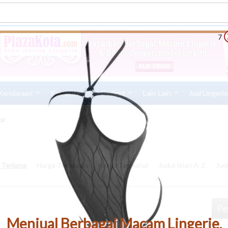
6
Kendaraan
Komputer
Gadget
Lain-Lain
Jual Lingeri
or
n Terlama
Harga Termurah
Harga Termahal
Judul Iklan A-Z
Jud
Pen
Menjual Berbagai Macam Lingerie,