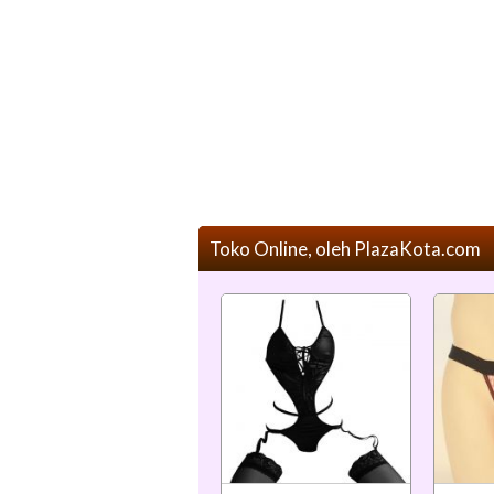
Toko Online, oleh PlazaKota.com