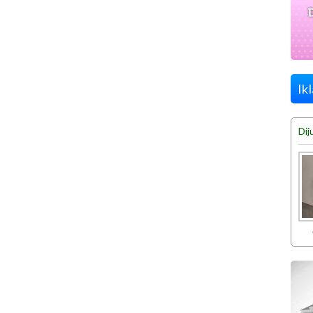
Ik
Dij