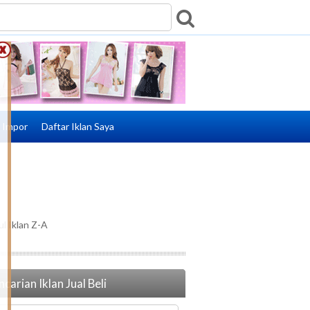
e Impor
Daftar Iklan Saya
ul Iklan Z-A
carian Iklan Jual Beli