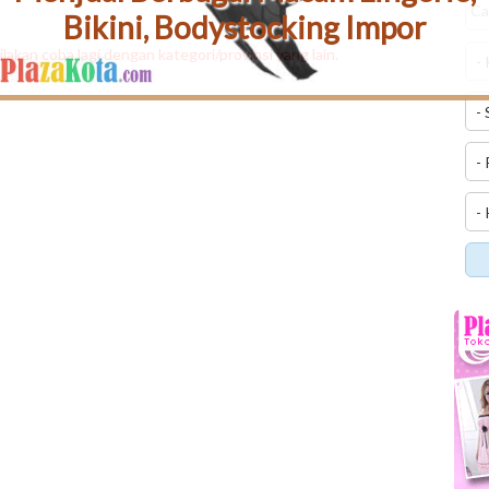
Bikini, Bodystocking Impor
ilakan coba lagi dengan kategori/provinsi yang lain.