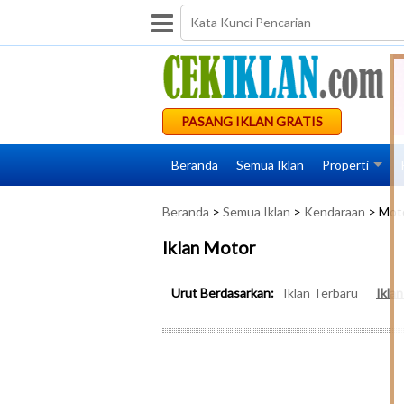
PASANG IKLAN GRATIS
Beranda
Semua Iklan
Properti
Beranda
>
Semua Iklan
>
Kendaraan
> Mot
Iklan Motor
Urut Berdasarkan:
Iklan Terbaru
Ikla