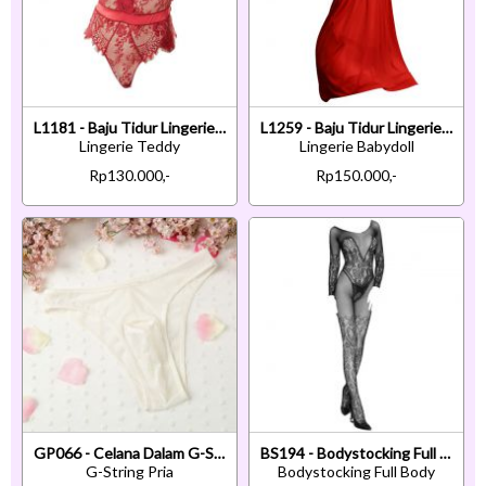
L1181 - Baju Tidur Lingerie Teddy Bodysuit Dress Tali Silang Merah Transparan Belahan Dada Rendah
L1259 - Baju Tidur Lingerie Babydoll Mini Dress Tali Silang Merah Transparan Open Cup Tali Ikat Bela
Lingerie Teddy
Lingerie Babydoll
Rp130.000,-
Rp150.000,-
GP066 - Celana Dalam G-String Pria Putih Transparan Lubang Depan
BS194 - Bodystocking Full Body Fishnet Hitam Lengan Panjang Crotchless
G-String Pria
Bodystocking Full Body