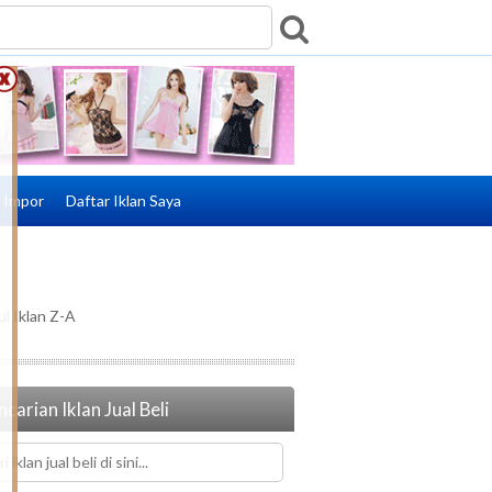
e Impor
Daftar Iklan Saya
ul Iklan Z-A
carian Iklan Jual Beli