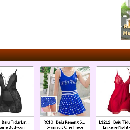
L1137 - Baju Tidur Lingerie Bodycon Sheath Dress Hitam Transparan Belahan Dada Rendah
R010 - Baju Renang Swimsuit One Piece Biru Cup Busa
gerie Bodycon
Swimsuit One Piece
Lingerie Nigh