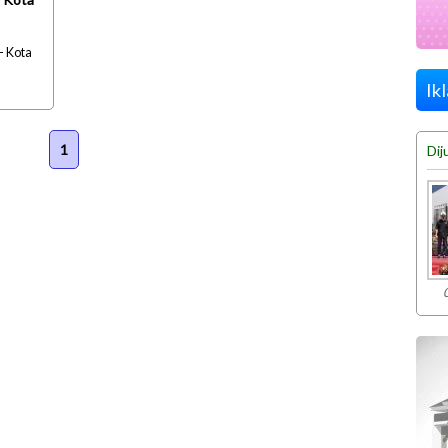
- Kota
Ik
1
Dij