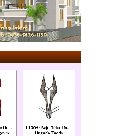
L1212 - Baju Tidur Lingerie Nightgown Sleepwear Midi Dress Tali Silang Merah Transparan
L1306 - Baju Tidur Lingerie Teddy Bodysuit Dress Halter Macan Tutul Coklat Transparan Crotchless
tgown
Lingerie Teddy