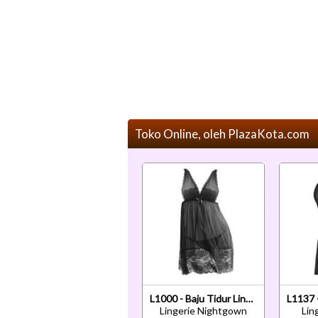
Toko Online, oleh PlazaKota.com
L1000 - Baju Tidur Lingerie Nightgown Sleepwear Midi Dress Hitam Transparan
Lingerie Nightgown
Lin