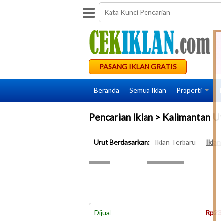
PASANG IKLAN GRATIS
Beranda
Semua Iklan
Properti
Pencarian Iklan > Kalimantan U
Urut Berdasarkan:
Iklan Terbaru
Ikla
Dijual
Rp23