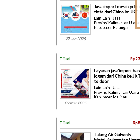
Jasa import mesin print
tinta dari China ke JKT
Lain-Lain - Jasa
Provinsi Kalimantan Utara 
Kabupaten Bulungan
27 Jan 2025
Dijual
Rp23
Layanan jasa'import ba
logam dari China ke JK
to door
Lain-Lain - Jasa
Provinsi Kalimantan Utara 
Kabupaten Malinau
09 Mar 2025
Dijual
Rp8
Talang Air Galvanis
Metal,Kalimantan Utar