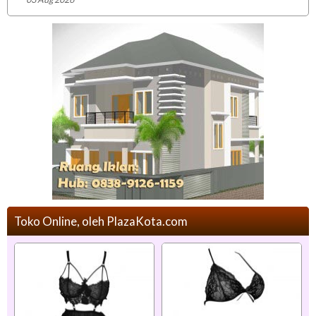
Toko Online, oleh PlazaKota.com