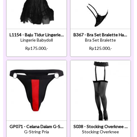
L1154 - Baju Tidur Lingerie Babydoll Mini Dress Hitam Transparan Pengait Belakang
B367 - Bra Set Bralette Halter Hitam Celana Dalam Panties Thong
Lingerie Babydoll
Bra Set Bralette
Rp175.000,-
Rp125.000,-
GP071 - Celana Dalam G-String Pria Hitam List Merah Transparan
S038 - Stocking Overknee Hitam Transparan Garter Belt Renda
G-String Pria
Stocking Overknee