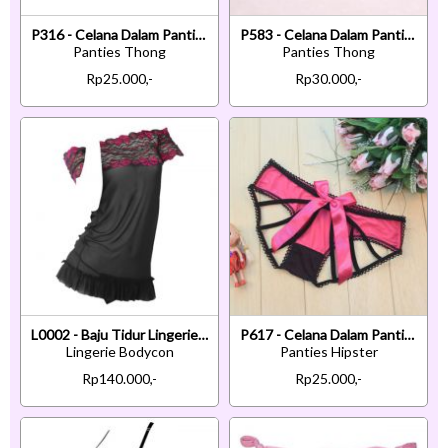
P316 - Celana Dalam Panties Thong Ungu Transparan Tali 3
P583 - Celana Dalam Panties Thong Krem Transparan Crotchless Ikat Samping
Panties Thong
Panties Thong
Rp25.000,-
Rp30.000,-
L0002 - Baju Tidur Lingerie Bodycon Sheath Dress Hitam Transparan Lengan Pendek
P617 - Celana Dalam Panties Hipster Magenta Pita Terbuka Belakang
Lingerie Bodycon
Panties Hipster
Rp140.000,-
Rp25.000,-