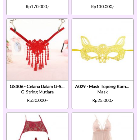
Rp170.000,-
Rp130.000,-
GS306 - Celana Dalam G-String Mutiara T-Back Rumbai Merah
A029 - Mask Topeng Karnaval Penutup Mata Cat Kucing Kuning
G-String Mutiara
Mask
Rp30.000,-
Rp25.000,-