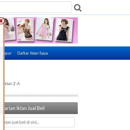
e Impor
Daftar Iklan Saya
ul Iklan Z-A
carian Iklan Jual Beli