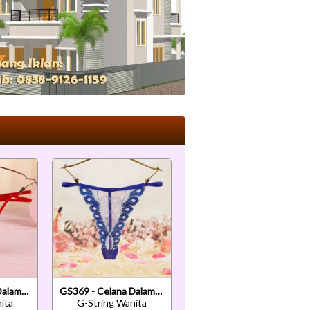
GS342 - Celana Dalam G-String Wanita Tali 2 Merah
GS369 - Celana Dalam G-String Wanita T-Back Biru Tepi Bordir
ita
G-String Wanita