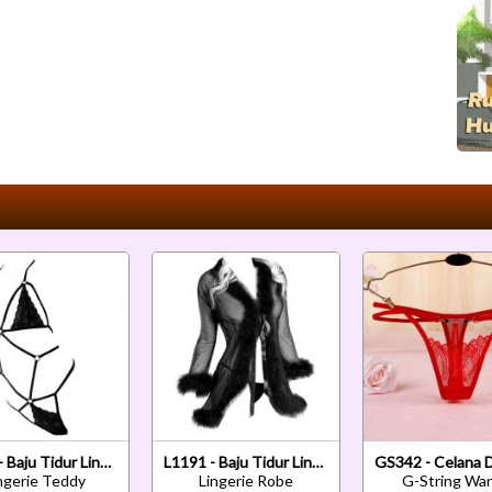
L1258 - Baju Tidur Lingerie Teddy Bodysuit Dress Halter Hitam Transparan
L1191 - Baju Tidur Lingerie Robe Kimono Dress Hitam Transparan Lengan Panjang Tepi Bulu
ngerie Teddy
Lingerie Robe
G-String Wan