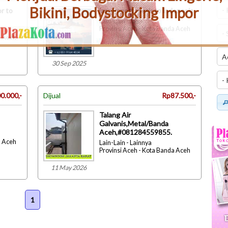
Bikini, Bodystocking Impor
or to
jasa import mesir to indonesia
Lain-Lain - Jasa
Provinsi Aceh - Kota Banda Aceh
a Aceh
30 Sep 2025
0.000,-
Dijual
Rp87.500,-
Talang Air
Galvanis,Metal/Banda
Aceh,#081284559855.
a Aceh
Lain-Lain - Lainnya
Provinsi Aceh - Kota Banda Aceh
11 May 2026
1