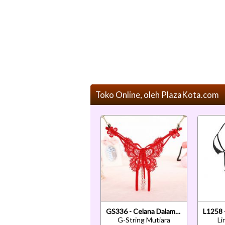
Toko Online, oleh PlazaKota.com
GS336 - Celana Dalam G-String Mutiara T-Back Kupu-Kupu Crotchless Merah
G-String Mutiara
Li