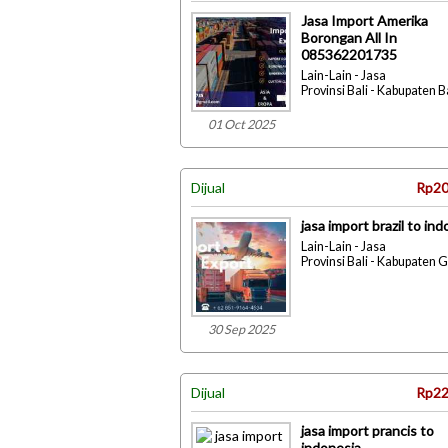
Jasa Import Amerika
Borongan All In
085362201735
Lain-Lain - Jasa
Provinsi Bali - Kabupaten 
01 Oct 2025
Dijual
Rp20
jasa import brazil to in
Lain-Lain - Jasa
Provinsi Bali - Kabupaten 
30 Sep 2025
Dijual
Rp22
jasa import prancis to
indonesia