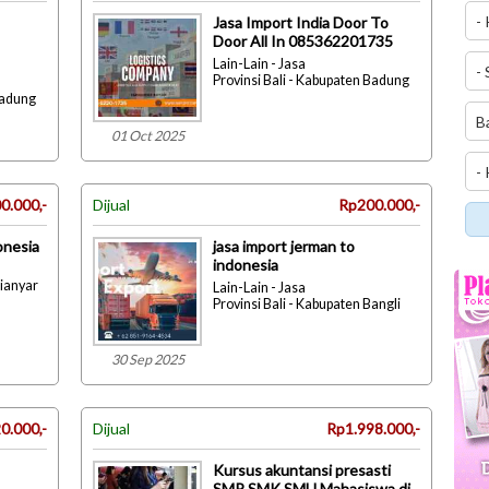
Jasa Import India Door To
Door All In 085362201735
Lain-Lain - Jasa
Provinsi Bali - Kabupaten Badung
Badung
01 Oct 2025
0.000,-
Dijual
Rp200.000,-
donesia
jasa import jerman to
indonesia
Gianyar
Lain-Lain - Jasa
Provinsi Bali - Kabupaten Bangli
30 Sep 2025
0.000,-
Dijual
Rp1.998.000,-
Kursus akuntansi presasti
SMP SMK SMU Mahasiswa di