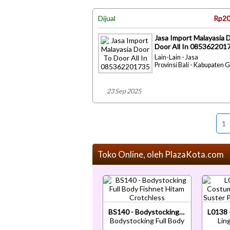
Dijual
Rp20
Jasa Import Malayasia 
Door All In 085362201
Lain-Lain - Jasa
Provinsi Bali - Kabupaten 
23 Sep 2025
1
Toko Online, oleh PlazaKota.com
BS140 - Bodystocking Full Body Fishnet Hitam Crotchless
Bodystocking Full Body
Lin