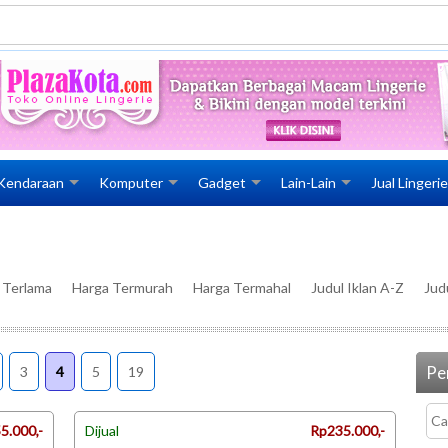
Kendaraan
Komputer
Gadget
Lain-Lain
Jual Lingeri
n Terlama
Harga Termurah
Harga Termahal
Judul Iklan A-Z
Jud
Pen
3
4
5
19
5.000,-
Dijual
Rp235.000,-