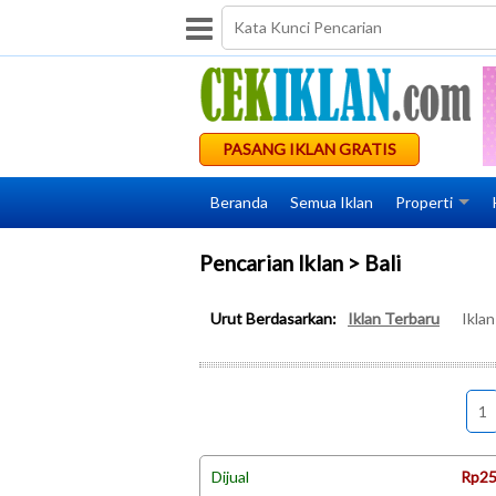
PASANG IKLAN GRATIS
Beranda
Semua Iklan
Properti
Pencarian Iklan > Bali
Urut Berdasarkan:
Iklan Terbaru
Ikla
1
Dijual
Rp25