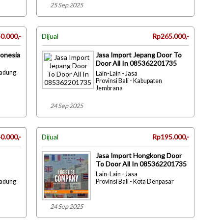
25 Sep 2025
0.000,-
Dijual
Rp265.000,-
donesia
Jasa Import Jepang Door To
Door All In 085362201735
Badung
Lain-Lain - Jasa
Provinsi Bali - Kabupaten
Jembrana
24 Sep 2025
0.000,-
Dijual
Rp195.000,-
Jasa Import Hongkong Door
To Door All In 085362201735
Lain-Lain - Jasa
Badung
Provinsi Bali - Kota Denpasar
24 Sep 2025