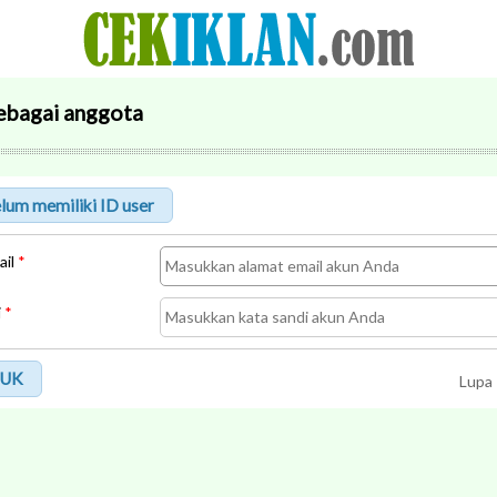
ebagai anggota
ail
*
i
*
UK
Lupa 