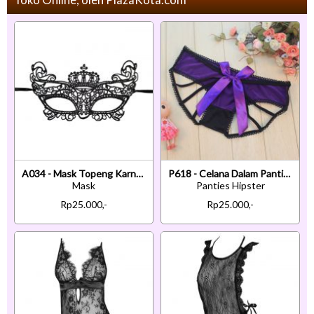
A034 - Mask Topeng Karnaval Penutup Mata King Crown Mahkota Raja Hitam
P618 - Celana Dalam Panties Hipster Ungu Pita Terbuka Belakang
Mask
Panties Hipster
Rp25.000,-
Rp25.000,-