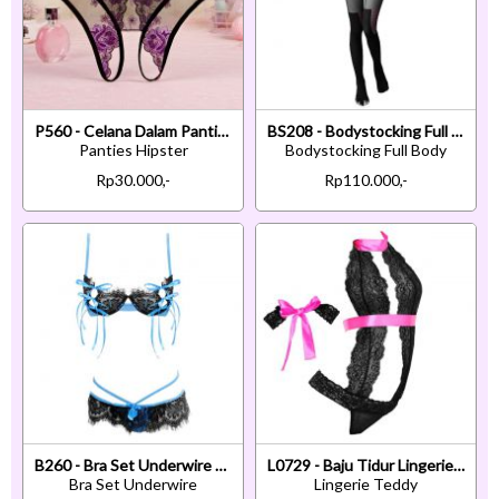
P560 - Celana Dalam Panties Hipster Hitam Transparan Bunga Ungu Crotchless Tali 2
BS208 - Bodystocking Full Body Hitam Transparan Model Teddy Crotchless
Panties Hipster
Bodystocking Full Body
Rp30.000,-
Rp110.000,-
B260 - Bra Set Underwire Kawat Open Cup Biru Celana Dalam
L0729 - Baju Tidur Lingerie Teddy Bodysuit Dress Halter Hitam Ikat Tangan
Bra Set Underwire
Lingerie Teddy