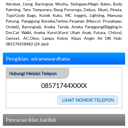
Akrobat, Liong, Barongsai, Wushu, Sisingaan,Magic Balon, Body
Painting, Tato Temporary, Reog Ponorogo, Debus, Siluet, Pinata,
Topi/Gody Bags, Kutek Kuku, MC Inggris, Lighting, Manusia
Patung, Panggung Boneka,Terima Pesanan (Mascot Prusahaan,
Ondel2, Barongsai), Aneka Tenda, Aneka Panggung(Rigging,In
Dor,Cat Walk), Aneka Kursi:(Kursi Ultah Anak, Futura, Chitos),
Genset, AC,Obor, Lampu Koboi, Kipas Angin Air Dll) Hub:
081574258482 (24 Jam)
Pengiklan: wiramawardhana
Hubungi Melalui Telepon
08571744XXXX
Pencarian Iklan Jual Beli