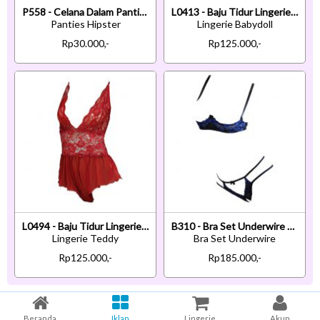
P558 - Celana Dalam Panties Hipster Hitam Transparan Bunga Putih Crotchless Tali 2
L0413 - Baju Tidur Lingerie Babydoll Mini Dress Hitam Transparan
Panties Hipster
Lingerie Babydoll
Rp30.000,-
Rp125.000,-
L0494 - Baju Tidur Lingerie Teddy Bodysuit Dress Tali Silang Marun Transparan
B310 - Bra Set Underwire Kawat Open Cup Hitam Transparan Celana Dalam Crotchless Bordir Bunga Biru
Lingerie Teddy
Bra Set Underwire
Rp125.000,-
Rp185.000,-
Beranda
Iklan
Lingerie
Akun