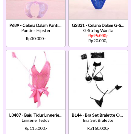
P639 - Celana Dalam Panties Hipster Pink Transparan Terbuka Belakang
GS331 - Celana Dalam G-String Wanita T-Back Tali 2 Biru
Panties Hipster
G-String Wanita
Rp25.000,-
Rp30.000,-
Rp20.000,-
L0487 - Baju Tidur Lingerie Teddy Bodysuit Dress Halter Magenta Transparan Tali Ikat Tangan
B144 - Bra Set Bralette Open Cup Hitam Celana Dalam Crotchless Penutup Mata Tali Ikat Tangan
Lingerie Teddy
Bra Set Bralette
Rp115.000,-
Rp160.000,-