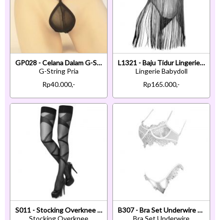
GP028 - Celana Dalam G-String Pria Hitam Transparan
L1321 - Baju Tidur Lingerie Babydoll Mini Dress Tali Silang Hitam Transparan Rumbai
G-String Pria
Lingerie Babydoll
Rp40.000,-
Rp165.000,-
S011 - Stocking Overknee Hitam Transparan Garis Silang
B307 - Bra Set Underwire Kawat Putih Transparan Celana Dalam
Stocking Overknee
Bra Set Underwire