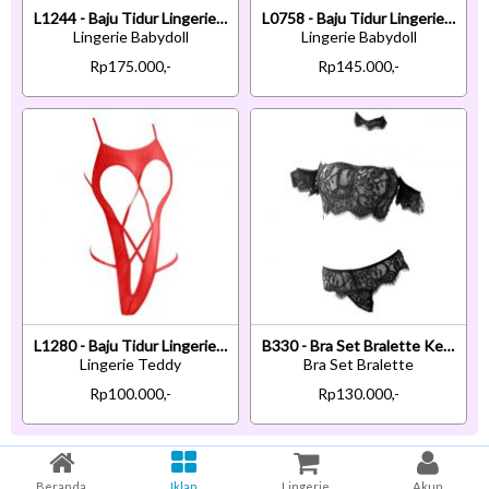
L1244 - Baju Tidur Lingerie Babydoll Mini Dress Hitam Transparan Bra Kawat Open Cup Crotchless
L0758 - Baju Tidur Lingerie Babydoll Mini Dress Merah Transparan
Lingerie Babydoll
Lingerie Babydoll
Rp175.000,-
Rp145.000,-
L1280 - Baju Tidur Lingerie Teddy Bodysuit Dress Merah Transparan Open Cup
B330 - Bra Set Bralette Kemben Lengan Pendek Hitam Transparan Kalung Choker Kain Celana Dalam
Lingerie Teddy
Bra Set Bralette
Rp100.000,-
Rp130.000,-
Beranda
Iklan
Lingerie
Akun