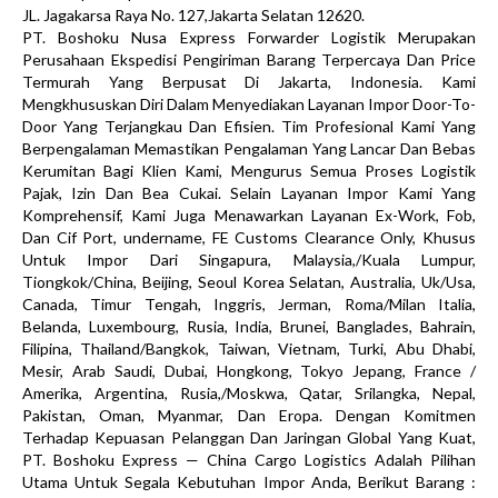
JL. Jagakarsa Raya No. 127,Jakarta Selatan 12620.
PT. Boshoku Nusa Express Forwarder Logistik Merupakan
Perusahaan Ekspedisi Pengiriman Barang Terpercaya Dan Price
Termurah Yang Berpusat Di Jakarta, Indonesia. Kami
Mengkhususkan Diri Dalam Menyediakan Layanan Impor Door-To-
Door Yang Terjangkau Dan Efisien. Tim Profesional Kami Yang
Berpengalaman Memastikan Pengalaman Yang Lancar Dan Bebas
Kerumitan Bagi Klien Kami, Mengurus Semua Proses Logistik
Pajak, Izin Dan Bea Cukai. Selain Layanan Impor Kami Yang
Komprehensif, Kami Juga Menawarkan Layanan Ex-Work, Fob,
Dan Cif Port, undername, FE Customs Clearance Only, Khusus
Untuk Impor Dari Singapura, Malaysia,/Kuala Lumpur,
Tiongkok/China, Beijing, Seoul Korea Selatan, Australia, Uk/Usa,
Canada, Timur Tengah, Inggris, Jerman, Roma/Milan Italia,
Belanda, Luxembourg, Rusia, India, Brunei, Banglades, Bahrain,
Filipina, Thailand/Bangkok, Taiwan, Vietnam, Turki, Abu Dhabi,
Mesir, Arab Saudi, Dubai, Hongkong, Tokyo Jepang, France /
Amerika, Argentina, Rusia,/Moskwa, Qatar, Srilangka, Nepal,
Pakistan, Oman, Myanmar, Dan Eropa. Dengan Komitmen
Terhadap Kepuasan Pelanggan Dan Jaringan Global Yang Kuat,
PT. Boshoku Express — China Cargo Logistics Adalah Pilihan
Utama Untuk Segala Kebutuhan Impor Anda, Berikut Barang :