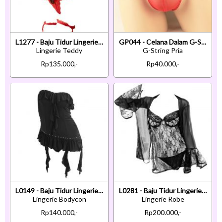
L1277 - Baju Tidur Lingerie Teddy Bodysuit Dress Merah Transparan Open Cup Garter Paha
GP044 - Celana Dalam G-String Pria Merah Depan Transparan
Lingerie Teddy
G-String Pria
Rp135.000,-
Rp40.000,-
L0149 - Baju Tidur Lingerie Bodycon Sheath Dress Kemben Asimetris Hitam Model Miring
L0281 - Baju Tidur Lingerie Robe Kimono Dress Hitam Transparan Lengan Panjang Baju Dalam Bra Kawat
Lingerie Bodycon
Lingerie Robe
Rp140.000,-
Rp200.000,-