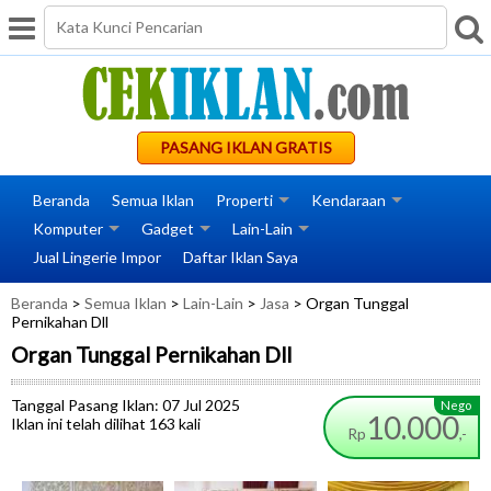
PASANG IKLAN GRATIS
Beranda
Semua Iklan
Properti
Kendaraan
Komputer
Gadget
Lain-Lain
Jual Lingerie Impor
Daftar Iklan Saya
Beranda
>
Semua Iklan
>
Lain-Lain
>
Jasa
> Organ Tunggal
Pernikahan Dll
Organ Tunggal Pernikahan Dll
Tanggal Pasang Iklan: 07 Jul 2025
Nego
10.000
Iklan ini telah dilihat 163 kali
Rp
,-