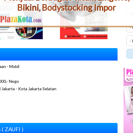
Bikini, Bodystocking Impor
an - Mobil
000,- Nego
i Jakarta - Kota Jakarta Selatan
 ( ZAUFI )