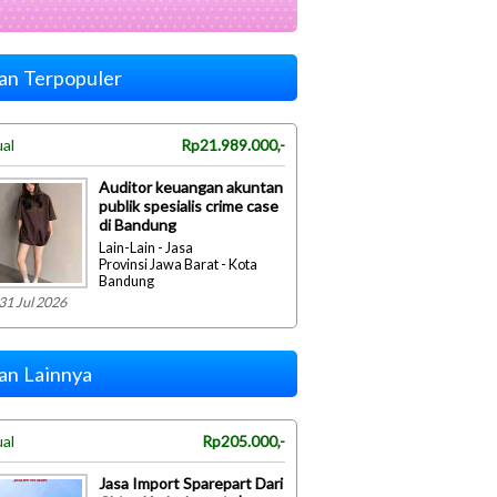
lan Terpopuler
ual
Rp21.989.000,-
Auditor keuangan akuntan
publik spesialis crime case
di Bandung
Lain-Lain - Jasa
Provinsi Jawa Barat - Kota
Bandung
31 Jul 2026
lan Lainnya
ual
Rp205.000,-
Jasa Import Sparepart Dari