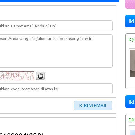
Ik
Dij
Ik
Dij