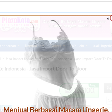
5
Kendaraan
Komputer
Gadget
Lain-Lain
Jual Lingeri
l
> Jasa Import Mesin Dari China Ke Indonesia - Jasa Import Door To Do
Ke Indonesia - Jasa Import Door To Door
Nego
Pen
215.000
Rp
,-
Menjual Berbagai Macam Lingerie,