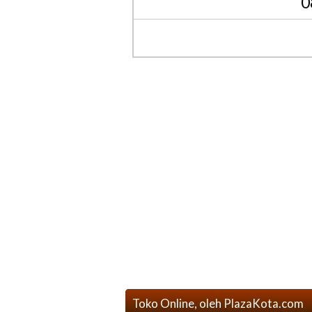
0
Toko Online, oleh PlazaKota.com