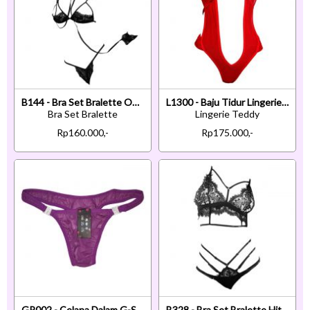
B144 - Bra Set Bralette Open Cup Hitam Celana Dalam Crotchless Penutup Mata Tali Ikat Tangan
L1300 - Baju Tidur Lingerie Teddy Bodysuit Dress Halter Merah
Bra Set Bralette
Lingerie Teddy
Rp160.000,-
Rp175.000,-
GP002 - Celana Dalam G-String Pria Ungu Transparan
B328 - Bra Set Bralette Hitam Transparan Celana Dalam