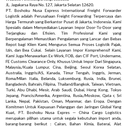
JL. Jagakarsa Raya No. 127, Jakarta Selatan 12620.
PT. Boshoku Nusa Express International Freight Forwarder
Logistik adalah Perusahaan Freight Forwarding Terpercaya dan
Harga Termurah yang Berkantor Pusat di Jakarta, Indonesia. Kami
Spesialis dalam Menyediakan Layanan Impor Door-To-Door yang
Terjangkau dan Efisien. Tim Profesional Kami yang
Berpengalaman Memastikan Pengalaman yang Lancar dan Bebas
Repot bagi Klien Kami, Mengurus Semua Proses Logistik Pajak,
Izin, dan Bea Cukai. Selain Layanan Impor Komprehensif Kami,
Kami Juga Menawarkan Ex-Work, FOB, dan CIF Port, Undername,
FE Customs Clearance Only, Khusus Untuk Impor Dari Singapura,
Malaysia,/Kuala Lumpur, Cina, Beijing, Seoul Korea Selatan,
Australia, Inggris/AS, Kanada, Timur Tengah, Inggris, Jerman,
Roma/Milan Italia, Belanda, Luksemburg, Rusia, India, Brunei,
Bangladesh, Bahrain, Filipina, Thailand/Bangkok, Taiwan, Vietnam,
Turki, Abu Dhabi, Mesir, Arab Saudi, Dubai, Hong Kong, Tokyo
Jepang, Prancis/Amerika, Argentina, Rusia,/Moskow, Qata r, Sri
Lanka, Nepal, Pakistan, Oman, Myanmar, dan Eropa. Dengan
Komitmen Untuk Kepuasan Pelanggan dan Jaringan Global Yang
Kuat, PT. Boshoku Nusa Expres — China Cargo Logistics
merupakan pilihan utama untuk segala kebutuhan import anda,
barang-barang berikut : Cairan, Bahan Kimia, Baterai, Alat