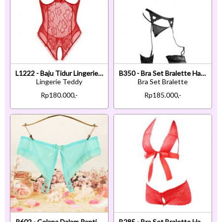
L1222 - Baju Tidur Lingerie Teddy Bodysuit Dress Merah Transparan Open Cup Crotchless
B350 - Bra Set Bralette Halter Open Cup Hitam Transparan Celana Dalam Garter Belt Stocking
Lingerie Teddy
Bra Set Bralette
Rp180.000,-
Rp185.000,-
P602 - Celana Dalam Panties Hipster Hijau Transparan Crotchless
B285 - Bra Set Bralette Halter Merah Transparan Ikat Depan Celana Dalam