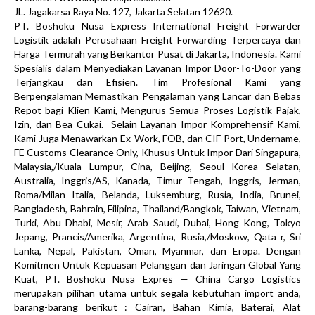
JL. Jagakarsa Raya No. 127, Jakarta Selatan 12620.
PT. Boshoku Nusa Express International Freight Forwarder
Logistik adalah Perusahaan Freight Forwarding Terpercaya dan
Harga Termurah yang Berkantor Pusat di Jakarta, Indonesia. Kami
Spesialis dalam Menyediakan Layanan Impor Door-To-Door yang
Terjangkau dan Efisien. Tim Profesional Kami yang
Berpengalaman Memastikan Pengalaman yang Lancar dan Bebas
Repot bagi Klien Kami, Mengurus Semua Proses Logistik Pajak,
Izin, dan Bea Cukai. Selain Layanan Impor Komprehensif Kami,
Kami Juga Menawarkan Ex-Work, FOB, dan CIF Port, Undername,
FE Customs Clearance Only, Khusus Untuk Impor Dari Singapura,
Malaysia,/Kuala Lumpur, Cina, Beijing, Seoul Korea Selatan,
Australia, Inggris/AS, Kanada, Timur Tengah, Inggris, Jerman,
Roma/Milan Italia, Belanda, Luksemburg, Rusia, India, Brunei,
Bangladesh, Bahrain, Filipina, Thailand/Bangkok, Taiwan, Vietnam,
Turki, Abu Dhabi, Mesir, Arab Saudi, Dubai, Hong Kong, Tokyo
Jepang, Prancis/Amerika, Argentina, Rusia,/Moskow, Qata r, Sri
Lanka, Nepal, Pakistan, Oman, Myanmar, dan Eropa. Dengan
Komitmen Untuk Kepuasan Pelanggan dan Jaringan Global Yang
Kuat, PT. Boshoku Nusa Expres — China Cargo Logistics
merupakan pilihan utama untuk segala kebutuhan import anda,
barang-barang berikut : Cairan, Bahan Kimia, Baterai, Alat