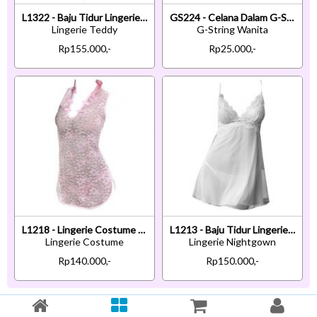
L1322 - Baju Tidur Lingerie Teddy Bodysuit Dress Halter Hitam Jaring Rantai Silver
GS224 - Celana Dalam G-String Wanita Merah Crotchless Pita 3
Lingerie Teddy
G-String Wanita
Rp155.000,-
Rp25.000,-
L1218 - Lingerie Costume Cosplay Cheongsam Chinese Pink Transparan
L1213 - Baju Tidur Lingerie Nightgown Sleepwear Midi Dress Tali Silang Putih Transparan
Lingerie Costume
Lingerie Nightgown
Rp140.000,-
Rp150.000,-