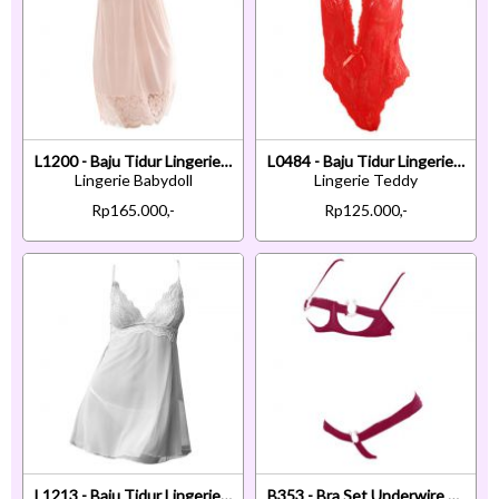
L1200 - Baju Tidur Lingerie Babydoll Mini Dress Krem Transparan Tali Pita Ikat Belakang
L0484 - Baju Tidur Lingerie Teddy Bodysuit Dress Halter Merah Transparan Belahan Dada Rendah
Lingerie Babydoll
Lingerie Teddy
Rp165.000,-
Rp125.000,-
L1213 - Baju Tidur Lingerie Nightgown Sleepwear Midi Dress Tali Silang Putih Transparan
B353 - Bra Set Underwire Kawat Open Cup Marun Celana Dalam