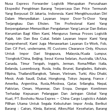
Nusa Express Forwarder Logistik Merupakan Perusahaan
Ekspedisi Pengiriman Barang Terpercaya Dan Price Termurah
Yang Berpusat Di Jakarta, Indonesia. Kami Mengkhususkan Diri
Dalam Menyediakan Layanan Impor Door-To-Door Yang
Terjangkau Dan Efisien. Tim Profesional Kami Yang
Berpengalaman Memastikan Pengalaman Yang Lancar Dan Bebas
Kerumitan Bagi Klien Kami, Mengurus Semua Proses Logistik
Pajak, Izin Dan Bea Cukai. Selain Layanan Impor Kami Yang
Komprehensif, Kami Juga Menawarkan Layanan Ex-Work, Fob,
Dan Cif Port, undername, FE Customs Clearance Only, Khusus
Untuk Impor Dari Singapura, Malaysia,/Kuala Lumpur,
Tiongkok/China, Beijing, Seoul Korea Selatan, Australia, Uk/Usa,
Canada, Timur Tengah, Inggris, Jerman, Roma/Milan Italia,
Belanda, Luxembourg, Rusia, India, Brunei, Banglades, Bahrain,
Filipina, Thailand/Bangkok, Taiwan, Vietnam, Turki, Abu Dhabi,
Mesir, Arab Saudi, Dubai, Hongkong, Tokyo Jepang, France /
Amerika, Argentina, Rusia,/Moskwa, Qatar, Srilangka, Nepal,
Pakistan, Oman, Myanmar, Dan Eropa. Dengan Komitmen
Terhadap Kepuasan Pelanggan Dan Jaringan Global Yang
Kuat, PT. Boshoku Nusa Expres — China Cargo Logistics Adalah
Pilihan Utama Untuk Segala Kebutuhan Impor Anda, Berikut
Barang : Cairan, Kimia, Baterai, Alkes/Alat Kesehatan, Barang