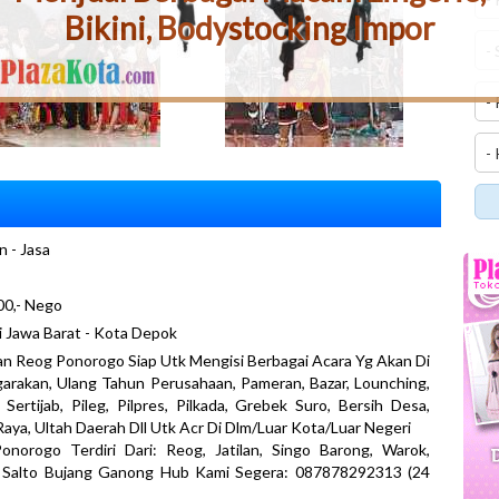
Bikini, Bodystocking Impor
n - Jasa
00,- Nego
i Jawa Barat - Kota Depok
n Reog Ponorogo Siap Utk Mengisi Berbagai Acara Yg Akan Di
arakan, Ulang Tahun Perusahaan, Pameran, Bazar, Lounching,
 Sertijab, Pileg, Pilpres, Pilkada, Grebek Suro, Bersih Desa,
aya, Ultah Daerah Dll Utk Acr Di Dlm/Luar Kota/Luar Negeri
onorogo Terdiri Dari: Reog, Jatilan, Singo Barong, Warok,
i Salto Bujang Ganong Hub Kami Segera: 087878292313 (24