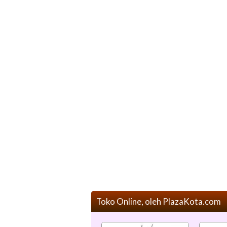
Toko Online, oleh PlazaKota.com