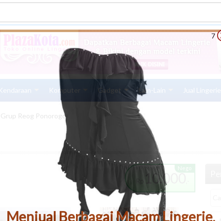
6
Kendaraan
Komputer
Gadget
Lain-Lain
Jual Lingeri
 Grup Reog Ponorogo
Nego
Pen
10.000
Rp
,-
Menjual Berbagai Macam Lingerie,