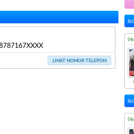
Ik
Dij
8787167XXXX
Ik
Dij