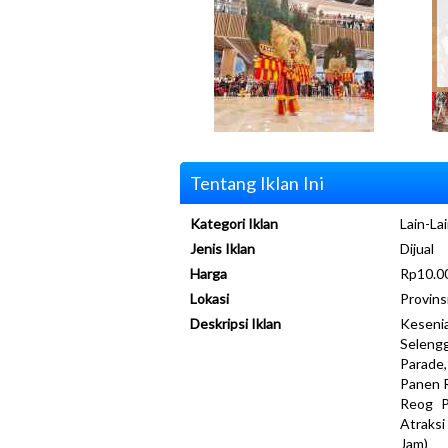
Tentang Iklan Ini
Kategori Iklan
Lain-Lai
Jenis Iklan
Dijual
Harga
Rp10.0
Lokasi
Provins
Deskripsi Iklan
Kesenia
Selengg
Parade,
Panen R
Reog P
Atraks
Jam)