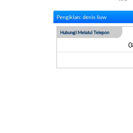
Pengiklan: denis liuw
Hubungi Melalui Telepon
0