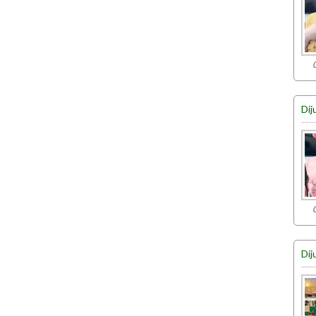
Dij
Dij