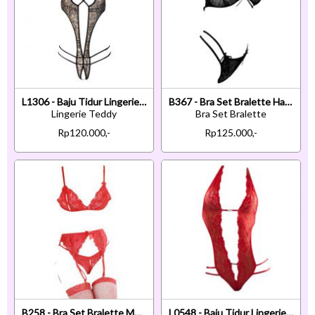
L1306 - Baju Tidur Lingerie Teddy Bodysuit Dress Halter Macan Tutul Coklat Transparan Crotchless
B367 - Bra Set Bralette Halter Hitam Celana Dalam Panties Thong
Lingerie Teddy
Bra Set Bralette
Rp120.000,-
Rp125.000,-
B258 - Bra Set Bralette Merah Transparan Celana Dalam Crotchless Garter Belt Stocking
L0548 - Baju Tidur Lingerie Teddy Bodysuit Dress Halter Merah Transparan Belahan Dada Rendah