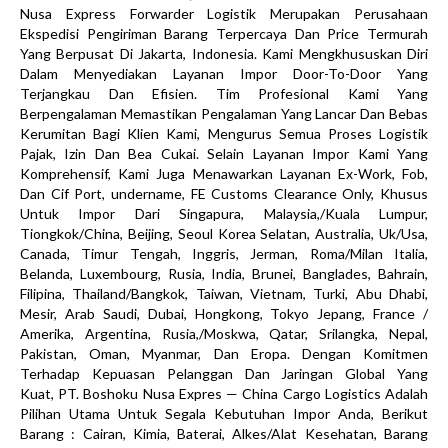
Nusa Express Forwarder Logistik Merupakan Perusahaan
Ekspedisi Pengiriman Barang Terpercaya Dan Price Termurah
Yang Berpusat Di Jakarta, Indonesia. Kami Mengkhususkan Diri
Dalam Menyediakan Layanan Impor Door-To-Door Yang
Terjangkau Dan Efisien. Tim Profesional Kami Yang
Berpengalaman Memastikan Pengalaman Yang Lancar Dan Bebas
Kerumitan Bagi Klien Kami, Mengurus Semua Proses Logistik
Pajak, Izin Dan Bea Cukai. Selain Layanan Impor Kami Yang
Komprehensif, Kami Juga Menawarkan Layanan Ex-Work, Fob,
Dan Cif Port, undername, FE Customs Clearance Only, Khusus
Untuk Impor Dari Singapura, Malaysia,/Kuala Lumpur,
Tiongkok/China, Beijing, Seoul Korea Selatan, Australia, Uk/Usa,
Canada, Timur Tengah, Inggris, Jerman, Roma/Milan Italia,
Belanda, Luxembourg, Rusia, India, Brunei, Banglades, Bahrain,
Filipina, Thailand/Bangkok, Taiwan, Vietnam, Turki, Abu Dhabi,
Mesir, Arab Saudi, Dubai, Hongkong, Tokyo Jepang, France /
Amerika, Argentina, Rusia,/Moskwa, Qatar, Srilangka, Nepal,
Pakistan, Oman, Myanmar, Dan Eropa. Dengan Komitmen
Terhadap Kepuasan Pelanggan Dan Jaringan Global Yang
Kuat, PT. Boshoku Nusa Expres — China Cargo Logistics Adalah
Pilihan Utama Untuk Segala Kebutuhan Impor Anda, Berikut
Barang : Cairan, Kimia, Baterai, Alkes/Alat Kesehatan, Barang