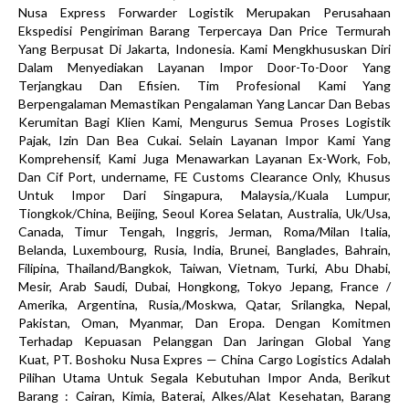
Nusa Express Forwarder Logistik Merupakan Perusahaan
Ekspedisi Pengiriman Barang Terpercaya Dan Price Termurah
Yang Berpusat Di Jakarta, Indonesia. Kami Mengkhususkan Diri
Dalam Menyediakan Layanan Impor Door-To-Door Yang
Terjangkau Dan Efisien. Tim Profesional Kami Yang
Berpengalaman Memastikan Pengalaman Yang Lancar Dan Bebas
Kerumitan Bagi Klien Kami, Mengurus Semua Proses Logistik
Pajak, Izin Dan Bea Cukai. Selain Layanan Impor Kami Yang
Komprehensif, Kami Juga Menawarkan Layanan Ex-Work, Fob,
Dan Cif Port, undername, FE Customs Clearance Only, Khusus
Untuk Impor Dari Singapura, Malaysia,/Kuala Lumpur,
Tiongkok/China, Beijing, Seoul Korea Selatan, Australia, Uk/Usa,
Canada, Timur Tengah, Inggris, Jerman, Roma/Milan Italia,
Belanda, Luxembourg, Rusia, India, Brunei, Banglades, Bahrain,
Filipina, Thailand/Bangkok, Taiwan, Vietnam, Turki, Abu Dhabi,
Mesir, Arab Saudi, Dubai, Hongkong, Tokyo Jepang, France /
Amerika, Argentina, Rusia,/Moskwa, Qatar, Srilangka, Nepal,
Pakistan, Oman, Myanmar, Dan Eropa. Dengan Komitmen
Terhadap Kepuasan Pelanggan Dan Jaringan Global Yang
Kuat, PT. Boshoku Nusa Expres — China Cargo Logistics Adalah
Pilihan Utama Untuk Segala Kebutuhan Impor Anda, Berikut
Barang : Cairan, Kimia, Baterai, Alkes/Alat Kesehatan, Barang