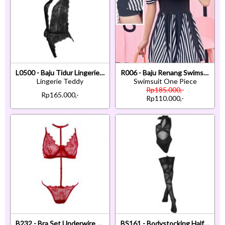
L0500 - Baju Tidur Lingerie Teddy Bodysuit Dress Halter Hitam Transparan Benang Emas Belahan Dada Re
R006 - Baju Renang Swimsuit One Piece Hitam Cup Busa
Lingerie Teddy
Swimsuit One Piece
Rp185.000,-
Rp165.000,-
Rp110.000,-
B232 - Bra Set Underwire Kawat Merah Transparan Celana Dalam
BS161 - Bodystocking Half Body Hitam Transparan Stocking