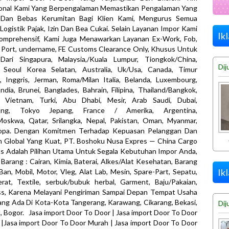
ional Kami Yang Berpengalaman Memastikan Pengalaman Yang
 Dan Bebas Kerumitan Bagi Klien Kami, Mengurus Semua
Logistik Pajak, Izin Dan Bea Cukai. Selain Layanan Impor Kami
Ik
omprehensif, Kami Juga Menawarkan Layanan Ex-Work, Fob,
 Port, undername, FE Customs Clearance Only, Khusus Untuk
Dari Singapura, Malaysia,/Kuala Lumpur, Tiongkok/China,
Dij
g, Seoul Korea Selatan, Australia, Uk/Usa, Canada, Timur
 Inggris, Jerman, Roma/Milan Italia, Belanda, Luxembourg,
India, Brunei, Banglades, Bahrain, Filipina, Thailand/Bangkok,
, Vietnam, Turki, Abu Dhabi, Mesir, Arab Saudi, Dubai,
ong, Tokyo Jepang, France / Amerika, Argentina,
Moskwa, Qatar, Srilangka, Nepal, Pakistan, Oman, Myanmar,
opa. Dengan Komitmen Terhadap Kepuasan Pelanggan Dan
n Global Yang Kuat, PT. Boshoku Nusa Expres — China Cargo
cs Adalah Pilihan Utama Untuk Segala Kebutuhan Impor Anda,
 Barang : Cairan, Kimia, Baterai, Alkes/Alat Kesehatan, Barang
Ik
Ban, Mobil, Motor, Vleg, Alat Lab, Mesin, Spare-Part, Sepatu,
rat, Textile, serbuk/bubuk herbal, Garment, Baju/Pakaian,
ess, Karena Melayani Pengiriman Sampai Depan Tempat Usaha
ng Ada Di Kota-Kota Tangerang, Karawang, Cikarang, Bekasi,
Dij
, Bogor. Jasa import Door To Door | Jasa import Door To Door
 |Jasa import Door To Door Murah | Jasa import Door To Door