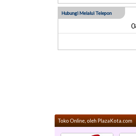
Hubungi Melalui Telepon
0
Toko Online, oleh PlazaKota.com