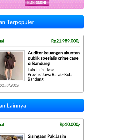
lan Terpopuler
ual
Rp21.989.000,-
Auditor keuangan akuntan
publik spesialis crime case
di Bandung
Lain-Lain - Jasa
Provinsi Jawa Barat - Kota
Bandung
31 Jul 2026
lan Lainnya
ual
Rp10.000,-
Sisingaan Pak Jasim