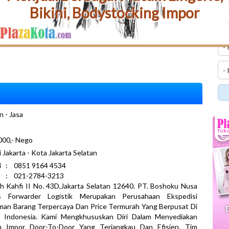
Bikini, Bodystocking Impor
n - Jasa
000,- Nego
i Jakarta - Kota Jakarta Selatan
i : 0851 9164 4534
 : 021-2784-3213
h Kahfi II No. 43D,Jakarta Selatan 12640. PT. Boshoku Nusa
s Forwarder Logistik Merupakan Perusahaan Ekspedisi
man Barang Terpercaya Dan Price Termurah Yang Berpusat Di
a, Indonesia. Kami Mengkhususkan Diri Dalam Menyediakan
n Impor Door-To-Door Yang Terjangkau Dan Efisien. Tim