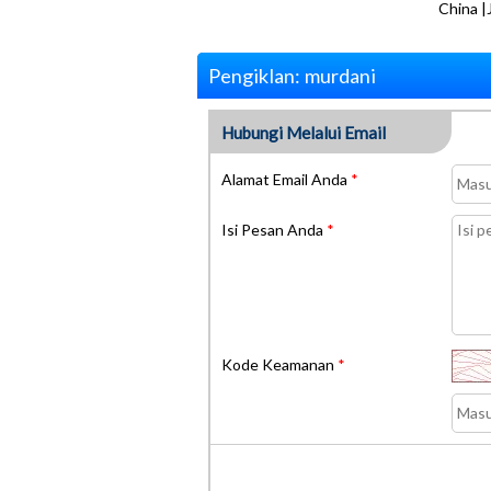
China |
Pengiklan: murdani
Hubungi Melalui Email
Alamat Email Anda
*
Isi Pesan Anda
*
Kode Keamanan
*