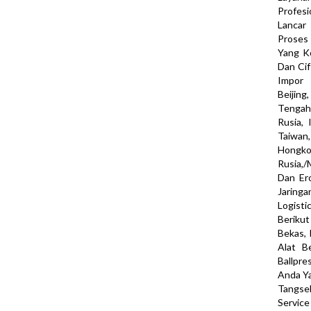
Profes
Lancar
Proses 
Yang K
Dan Cif
Impor 
Beijin
Tengah,
Rusia, 
Taiwan
Hongk
Rusia,/
Dan Er
Jaringa
Logisti
Berikut
Bekas, 
Alat Be
Ballpr
Anda Ya
Tangsel
Service