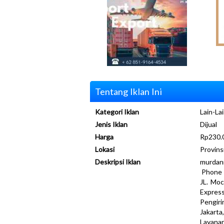
Tentang Iklan Ini
Kategori Iklan
Lain-Lai
Jenis Iklan
Dijual
Harga
Rp230.
Lokasi
Provins
Deskripsi Iklan
murdan
Phone
JL. Moc
Expres
Pengiri
Jakart
Layana