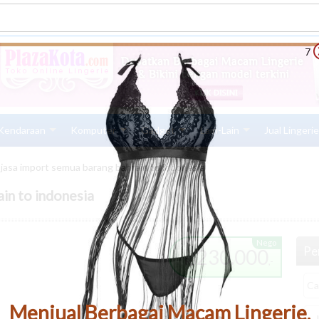
6
Kendaraan
Komputer
Gadget
Lain-Lain
Jual Lingeri
jasa import semua barang bahrain to indonesia
in to indonesia
Nego
Pen
230.000
Rp
,-
Menjual Berbagai Macam Lingerie,