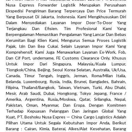
Nusa Express Forwarder Logistik Merupakan Perusahaan
Ekspedisi Pengiriman Barang Terpercaya Dan Price Termurah
Yang Berpusat Di Jakarta, Indonesia. Kami Mengkhususkan Diri
Dalam Menyediakan Layanan Impor Door-To-Door Yang
Terjangkau Dan Efisien. Tim Profesional Kami Yang
Berpengalaman Memastikan Pengalaman Yang Lancar Dan Bebas
Kerumitan Bagi Klien Kami, Mengurus Semua Proses Logistik
Pajak, Izin Dan Bea Cukai. Selain Layanan Impor Kami Yang
Komprehensif, Kami Juga Menawarkan Layanan Ex-Work, Fob,
Dan Cif Port, undername, FE Customs Clearance Only, Khusus
Untuk Impor Dari Singapura, Malaysia,/Kuala Lumpur,
Tiongkok/China, Beijing, Seoul Korea Selatan, Australia, Uk/Usa,
Canada, Timur Tengah, Inggris, Jerman, Roma/Milan Italia,
Belanda, Luxembourg, Rusia, India, Brunei, Banglades, Bahrain,
Filipina, Thailand/Bangkok, Taiwan, Vietnam, Turki, Abu Dhabi,
Mesir, Arab Saudi, Dubai, Hongkong, Tokyo Jepang, France /
Amerika, Argentina, Rusia,/Moskwa, Qatar, Srilangka, Nepal,
Pakistan, Oman, Myanmar, Dan Eropa. Dengan Komitmen
Terhadap Kepuasan Pelanggan Dan Jaringan Global Yang
Kuat, PT. Boshoku Nusa Expres — China Cargo Logistics Adalah
Pilihan Utama Untuk Segala Kebutuhan Impor Anda, Berikut
Barang : Cairan, Kimia, Baterai, Alkes/Alat Kesehatan, Barang