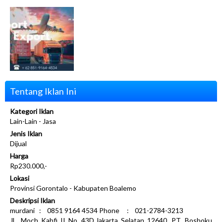
Tentang Iklan Ini
Kategori Iklan
Lain-Lain - Jasa
Jenis Iklan
Dijual
Harga
Rp230.000,-
Lokasi
Provinsi Gorontalo - Kabupaten Boalemo
Deskripsi Iklan
murdani : 0851 9164 4534 Phone : 021-2784-3213
JL. Moch Kahfi II No. 43D,Jakarta Selatan 12640. PT. Boshoku