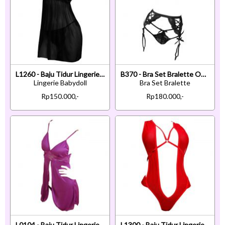
L1260 - Baju Tidur Lingerie Babydoll Mini Dress Tali Silang Hitam Transparan Open Cup Tali Ikat Bela
B370 - Bra Set Bralette Open Cup Hitam Celana Dalam Garter Belt Stocking
Lingerie Babydoll
Bra Set Bralette
Rp150.000,-
Rp180.000,-
L0104 - Baju Tidur Lingerie Babydoll Mini Dress Ungu
L1300 - Baju Tidur Lingerie Teddy Bodysuit Dress Halter Merah