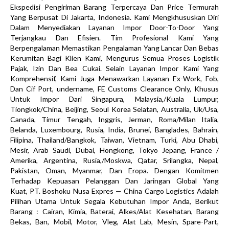
Ekspedisi Pengiriman Barang Terpercaya Dan Price Termurah
Yang Berpusat Di Jakarta, Indonesia. Kami Mengkhususkan Diri
Dalam Menyediakan Layanan Impor Door-To-Door Yang
Terjangkau Dan Efisien. Tim Profesional Kami Yang
Berpengalaman Memastikan Pengalaman Yang Lancar Dan Bebas
Kerumitan Bagi Klien Kami, Mengurus Semua Proses Logistik
Pajak, Izin Dan Bea Cukai. Selain Layanan Impor Kami Yang
Komprehensif, Kami Juga Menawarkan Layanan Ex-Work, Fob,
Dan Cif Port, undername, FE Customs Clearance Only, Khusus
Untuk Impor Dari Singapura, Malaysia,/Kuala Lumpur,
Tiongkok/China, Beijing, Seoul Korea Selatan, Australia, Uk/Usa,
Canada, Timur Tengah, Inggris, Jerman, Roma/Milan Italia,
Belanda, Luxembourg, Rusia, India, Brunei, Banglades, Bahrain,
Filipina, Thailand/Bangkok, Taiwan, Vietnam, Turki, Abu Dhabi,
Mesir, Arab Saudi, Dubai, Hongkong, Tokyo Jepang, France /
Amerika, Argentina, Rusia,/Moskwa, Qatar, Srilangka, Nepal,
Pakistan, Oman, Myanmar, Dan Eropa. Dengan Komitmen
Terhadap Kepuasan Pelanggan Dan Jaringan Global Yang
Kuat, PT. Boshoku Nusa Expres — China Cargo Logistics Adalah
Pilihan Utama Untuk Segala Kebutuhan Impor Anda, Berikut
Barang : Cairan, Kimia, Baterai, Alkes/Alat Kesehatan, Barang
Bekas, Ban, Mobil, Motor, Vleg, Alat Lab, Mesin, Spare-Part,