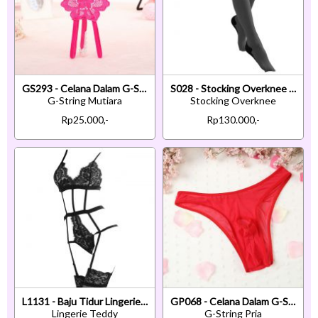
GS293 - Celana Dalam G-String Mutiara T-Back Bunga Crotchless Magenta
S028 - Stocking Overknee Hitam Transparan Atas Renda Silikon Anti Slip
G-String Mutiara
Stocking Overknee
Rp25.000,-
Rp130.000,-
L1131 - Baju Tidur Lingerie Teddy Bodysuit Dress Hitam Transparan Garter Strap Stocking
GP068 - Celana Dalam G-String Pria Merah Transparan Lubang Depan
Lingerie Teddy
G-String Pria