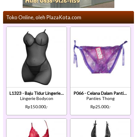
Toko Online, oleh PlazaKota.com
L1323 - Baju Tidur Lingerie Bodycon Sheath Dress Bra Kawat Hitam Transparan
P066 - Celana Dalam Panties Thong Ungu Transparan Ikat Samping
Lingerie Bodycon
Panties Thong
Rp150.000,-
Rp25.000,-