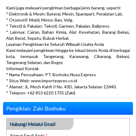
Kami juga melayani pengiriman berbagai jenis barang, seperti:
* Elektronik & Mesin: Baterai, Mesin, Sparepart, Peralatan Lab.
* Otomotif: Mobil, Motor, Ban, Velg.
* Tekstil & Pakaian: Tekstil, Garmen, Pakaian, Ballpress.
* Lainnya: Cairan, Bahan Kimia, Alat Kesehatan, Barang Bekas,
Alat Berat, Sepatu, Bubuk Herbal.
Layanan Pengiriman ke Seluruh Wilayah Usaha Anda
Kami melayani pengiriman hingga ke lokasi bisnis Anda di berbagai
kota, termasuk Tangerang, Karawang, Cikarang, Bekasi,
Tangerang Selatan, dan Bogor.
Informasi Kontak
* Nama Perusahaan: PT. Boshoku Nusa Express
* Situs Web: www.importexpres.co.id
* Alamat: JL. Moch Kahfi II No. 43D, Jakarta Selatan 12640.
* Telepon: +62 853 6220 1735 (Zaki)
Pengiklan: Zaki Boshoku
Hubungi Melalui Email
Alamat Email Anda
*