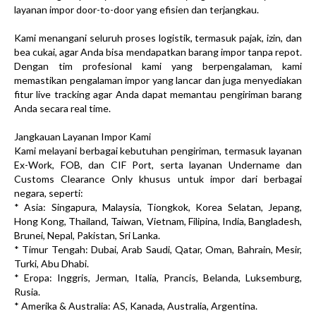
layanan impor door-to-door yang efisien dan terjangkau.
Kami menangani seluruh proses logistik, termasuk pajak, izin, dan
bea cukai, agar Anda bisa mendapatkan barang impor tanpa repot.
Dengan tim profesional kami yang berpengalaman, kami
memastikan pengalaman impor yang lancar dan juga menyediakan
fitur live tracking agar Anda dapat memantau pengiriman barang
Anda secara real time.
Jangkauan Layanan Impor Kami
Kami melayani berbagai kebutuhan pengiriman, termasuk layanan
Ex-Work, FOB, dan CIF Port, serta layanan Undername dan
Customs Clearance Only khusus untuk impor dari berbagai
negara, seperti:
* Asia: Singapura, Malaysia, Tiongkok, Korea Selatan, Jepang,
Hong Kong, Thailand, Taiwan, Vietnam, Filipina, India, Bangladesh,
Brunei, Nepal, Pakistan, Sri Lanka.
* Timur Tengah: Dubai, Arab Saudi, Qatar, Oman, Bahrain, Mesir,
Turki, Abu Dhabi.
* Eropa: Inggris, Jerman, Italia, Prancis, Belanda, Luksemburg,
Rusia.
* Amerika & Australia: AS, Kanada, Australia, Argentina.