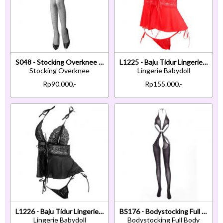
S048 - Stocking Overknee Fishnet Hitam Garter Belt Macan Tutul
L1225 - Baju Tidur Lingerie Babydoll Mini Dress Merah Transparan Cup Openable Crotchless
Stocking Overknee
Lingerie Babydoll
Rp90.000,-
Rp155.000,-
L1226 - Baju Tidur Lingerie Babydoll Mini Dress Hitam Transparan Cup Openable Crotchless
BS176 - Bodystocking Full Body Halterneck Hitam Transparan Tali Silang
Lingerie Babydoll
Bodystocking Full Body