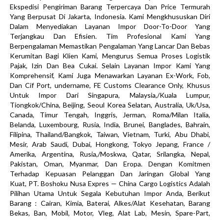
Ekspedisi Pengiriman Barang Terpercaya Dan Price Termurah
Yang Berpusat Di Jakarta, Indonesia. Kami Mengkhususkan Diri
Dalam Menyediakan Layanan Impor Door-To-Door Yang
Terjangkau Dan Efisien. Tim Profesional Kami Yang
Berpengalaman Memastikan Pengalaman Yang Lancar Dan Bebas
Kerumitan Bagi Klien Kami, Mengurus Semua Proses Logistik
Pajak, Izin Dan Bea Cukai. Selain Layanan Impor Kami Yang
Komprehensif, Kami Juga Menawarkan Layanan Ex-Work, Fob,
Dan Cif Port, undername, FE Customs Clearance Only, Khusus
Untuk Impor Dari Singapura, Malaysia,/Kuala Lumpur,
Tiongkok/China, Beijing, Seoul Korea Selatan, Australia, Uk/Usa,
Canada, Timur Tengah, Inggris, Jerman, Roma/Milan Italia,
Belanda, Luxembourg, Rusia, India, Brunei, Banglades, Bahrain,
Filipina, Thailand/Bangkok, Taiwan, Vietnam, Turki, Abu Dhabi,
Mesir, Arab Saudi, Dubai, Hongkong, Tokyo Jepang, France /
Amerika, Argentina, Rusia,/Moskwa, Qatar, Srilangka, Nepal,
Pakistan, Oman, Myanmar, Dan Eropa. Dengan Komitmen
Terhadap Kepuasan Pelanggan Dan Jaringan Global Yang
Kuat, PT. Boshoku Nusa Expres — China Cargo Logistics Adalah
Pilihan Utama Untuk Segala Kebutuhan Impor Anda, Berikut
Barang : Cairan, Kimia, Baterai, Alkes/Alat Kesehatan, Barang
Bekas, Ban, Mobil, Motor, Vleg, Alat Lab, Mesin, Spare-Part,