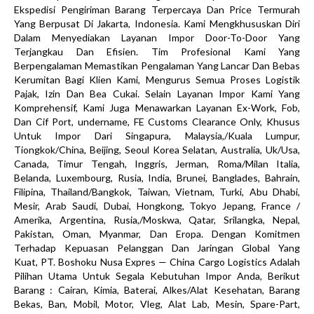
Ekspedisi Pengiriman Barang Terpercaya Dan Price Termurah
Yang Berpusat Di Jakarta, Indonesia. Kami Mengkhususkan Diri
Dalam Menyediakan Layanan Impor Door-To-Door Yang
Terjangkau Dan Efisien. Tim Profesional Kami Yang
Berpengalaman Memastikan Pengalaman Yang Lancar Dan Bebas
Kerumitan Bagi Klien Kami, Mengurus Semua Proses Logistik
Pajak, Izin Dan Bea Cukai. Selain Layanan Impor Kami Yang
Komprehensif, Kami Juga Menawarkan Layanan Ex-Work, Fob,
Dan Cif Port, undername, FE Customs Clearance Only, Khusus
Untuk Impor Dari Singapura, Malaysia,/Kuala Lumpur,
Tiongkok/China, Beijing, Seoul Korea Selatan, Australia, Uk/Usa,
Canada, Timur Tengah, Inggris, Jerman, Roma/Milan Italia,
Belanda, Luxembourg, Rusia, India, Brunei, Banglades, Bahrain,
Filipina, Thailand/Bangkok, Taiwan, Vietnam, Turki, Abu Dhabi,
Mesir, Arab Saudi, Dubai, Hongkong, Tokyo Jepang, France /
Amerika, Argentina, Rusia,/Moskwa, Qatar, Srilangka, Nepal,
Pakistan, Oman, Myanmar, Dan Eropa. Dengan Komitmen
Terhadap Kepuasan Pelanggan Dan Jaringan Global Yang
Kuat, PT. Boshoku Nusa Expres — China Cargo Logistics Adalah
Pilihan Utama Untuk Segala Kebutuhan Impor Anda, Berikut
Barang : Cairan, Kimia, Baterai, Alkes/Alat Kesehatan, Barang
Bekas, Ban, Mobil, Motor, Vleg, Alat Lab, Mesin, Spare-Part,