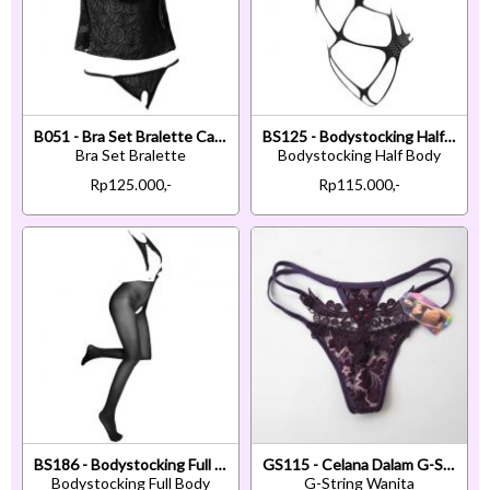
B051 - Bra Set Bralette Cami Halter Open Cup Hitam Celana Dalam Crotchless
BS125 - Bodystocking Half Body Fishnet Hitam Open Cup Crotchless
Bra Set Bralette
Bodystocking Half Body
Rp125.000,-
Rp115.000,-
BS186 - Bodystocking Full Body Halterneck Hitam Transparan Crotchless
GS115 - Celana Dalam G-String Wanita Ungu Bunga
Bodystocking Full Body
G-String Wanita