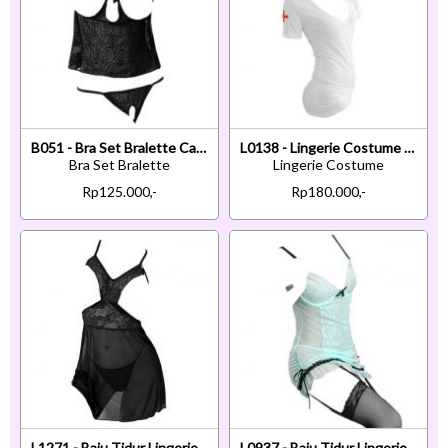
B051 - Bra Set Bralette Cami Halter Open Cup Hitam Celana Dalam Crotchless
L0138 - Lingerie Costume Cosplay Nurse Suster Perawat Putih Topi
Bra Set Bralette
Lingerie Costume
Rp125.000,-
Rp180.000,-
L1271 - Baju Tidur Lingerie Babydoll Mini Dress Tali Silang Hitam Transparan Open Cup
L0937 - Baju Tidur Lingerie Bodycon Sheath Dress Hijau Transparan Bra Kawat Pengait 3 Baris Garter S