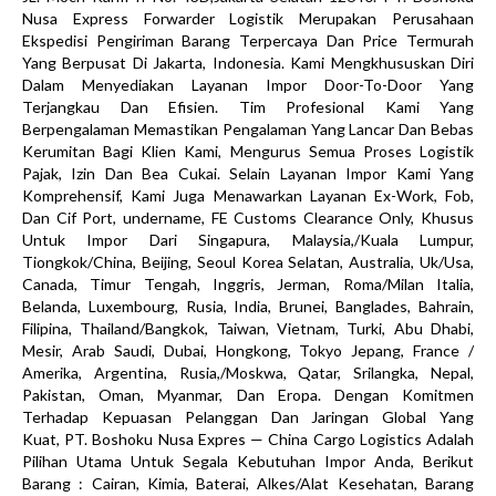
Nusa Express Forwarder Logistik Merupakan Perusahaan
Ekspedisi Pengiriman Barang Terpercaya Dan Price Termurah
Yang Berpusat Di Jakarta, Indonesia. Kami Mengkhususkan Diri
Dalam Menyediakan Layanan Impor Door-To-Door Yang
Terjangkau Dan Efisien. Tim Profesional Kami Yang
Berpengalaman Memastikan Pengalaman Yang Lancar Dan Bebas
Kerumitan Bagi Klien Kami, Mengurus Semua Proses Logistik
Pajak, Izin Dan Bea Cukai. Selain Layanan Impor Kami Yang
Komprehensif, Kami Juga Menawarkan Layanan Ex-Work, Fob,
Dan Cif Port, undername, FE Customs Clearance Only, Khusus
Untuk Impor Dari Singapura, Malaysia,/Kuala Lumpur,
Tiongkok/China, Beijing, Seoul Korea Selatan, Australia, Uk/Usa,
Canada, Timur Tengah, Inggris, Jerman, Roma/Milan Italia,
Belanda, Luxembourg, Rusia, India, Brunei, Banglades, Bahrain,
Filipina, Thailand/Bangkok, Taiwan, Vietnam, Turki, Abu Dhabi,
Mesir, Arab Saudi, Dubai, Hongkong, Tokyo Jepang, France /
Amerika, Argentina, Rusia,/Moskwa, Qatar, Srilangka, Nepal,
Pakistan, Oman, Myanmar, Dan Eropa. Dengan Komitmen
Terhadap Kepuasan Pelanggan Dan Jaringan Global Yang
Kuat, PT. Boshoku Nusa Expres — China Cargo Logistics Adalah
Pilihan Utama Untuk Segala Kebutuhan Impor Anda, Berikut
Barang : Cairan, Kimia, Baterai, Alkes/Alat Kesehatan, Barang