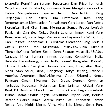
Ekspedisi Pengiriman Barang Terpercaya Dan Price Termurah
Yang Berpusat Di Jakarta, Indonesia. Kami Mengkhususkan Diri
Dalam Menyediakan Layanan Impor Door-To-Door Yang
Terjangkau Dan Efisien. Tim Profesional Kami Yang
Berpengalaman Memastikan Pengalaman Yang Lancar Dan Bebas
Kerumitan Bagi Klien Kami, Mengurus Semua Proses Logistik
Pajak, Izin Dan Bea Cukai. Selain Layanan Impor Kami Yang
Komprehensif, Kami Juga Menawarkan Layanan Ex-Work, Fob,
Dan Cif Port, undername, FE Customs Clearance Only, Khusus
Untuk Impor Dari Singapura, Malaysia,/Kuala Lumpur,
Tiongkok/China, Beijing, Seoul Korea Selatan, Australia, Uk/Usa,
Canada, Timur Tengah, Inggris, Jerman, Roma/Milan Italia,
Belanda, Luxembourg, Rusia, India, Brunei, Banglades, Bahrain,
Filipina, Thailand/Bangkok, Taiwan, Vietnam, Turki, Abu Dhabi,
Mesir, Arab Saudi, Dubai, Hongkong, Tokyo Jepang, France /
Amerika, Argentina, Rusia,/Moskwa, Qatar, Srilangka, Nepal,
Pakistan, Oman, Myanmar, Dan Eropa. Dengan Komitmen
Terhadap Kepuasan Pelanggan Dan Jaringan Global Yang
Kuat, PT. Boshoku Nusa Expres — China Cargo Logistics Adalah
Pilihan Utama Untuk Segala Kebutuhan Impor Anda, Berikut
Barang : Cairan, Kimia, Baterai, Alkes/Alat Kesehatan, Barang
Bekas, Ban, Mobil, Motor, Vleg, Alat Lab, Mesin, Spare-Part,