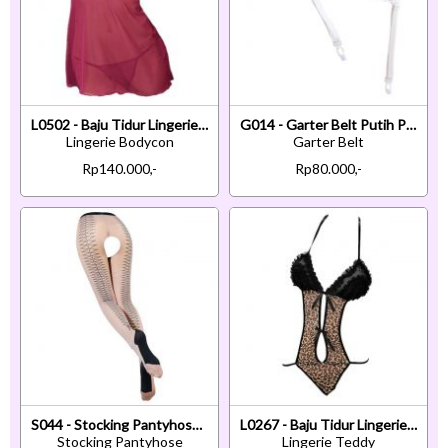
L0502 - Baju Tidur Lingerie Bodycon Sheath Dress Marun Transparan
G014 - Garter Belt Putih Pengait 3 Baris Tali 4
Lingerie Bodycon
Garter Belt
Rp140.000,-
Rp80.000,-
S044 - Stocking Pantyhose Krem Transparan Crotchless Silang-Silang Hitam
L0267 - Baju Tidur Lingerie Teddy Bodysuit Dress Halter Macan Tutul Coklat
Stocking Pantyhose
Lingerie Teddy