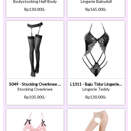
Bodystocking Half Body
Lingerie Babydoll
Rp130.000,-
Rp165.000,-
S049 - Stocking Overknee Fishnet Hitam Garter Belt
L1311 - Baju Tidur Lingerie Teddy Bodysuit Dress Halter Hitam Transparan Bordir Bunga Putih
Stocking Overknee
Lingerie Teddy
Rp105.000,-
Rp130.000,-