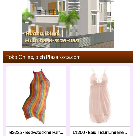
Toko Online, oleh PlazaKota.com
BS225 - Bodystocking Half Body Halterneck Fishnet Pelangi Warna-Warni Transparan
L1200 - Baju Tidur Lingerie Babydoll Mini Dress Krem Transparan Tali Pita Ikat Belakang