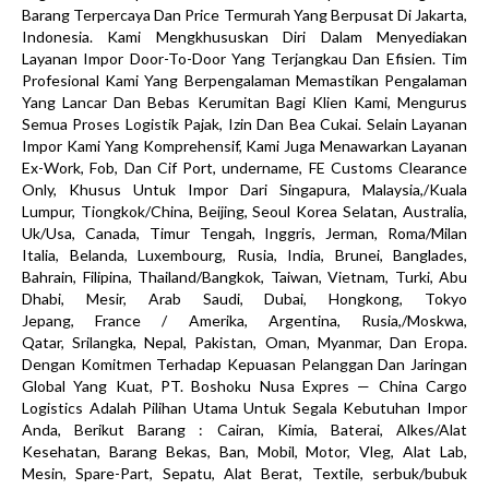
Barang Terpercaya Dan Price Termurah Yang Berpusat Di Jakarta,
Indonesia. Kami Mengkhususkan Diri Dalam Menyediakan
Layanan Impor Door-To-Door Yang Terjangkau Dan Efisien. Tim
Profesional Kami Yang Berpengalaman Memastikan Pengalaman
Yang Lancar Dan Bebas Kerumitan Bagi Klien Kami, Mengurus
Semua Proses Logistik Pajak, Izin Dan Bea Cukai. Selain Layanan
Impor Kami Yang Komprehensif, Kami Juga Menawarkan Layanan
Ex-Work, Fob, Dan Cif Port, undername, FE Customs Clearance
Only, Khusus Untuk Impor Dari Singapura, Malaysia,/Kuala
Lumpur, Tiongkok/China, Beijing, Seoul Korea Selatan, Australia,
Uk/Usa, Canada, Timur Tengah, Inggris, Jerman, Roma/Milan
Italia, Belanda, Luxembourg, Rusia, India, Brunei, Banglades,
Bahrain, Filipina, Thailand/Bangkok, Taiwan, Vietnam, Turki, Abu
Dhabi, Mesir, Arab Saudi, Dubai, Hongkong, Tokyo
Jepang, France / Amerika, Argentina, Rusia,/Moskwa,
Qatar, Srilangka, Nepal, Pakistan, Oman, Myanmar, Dan Eropa.
Dengan Komitmen Terhadap Kepuasan Pelanggan Dan Jaringan
Global Yang Kuat, PT. Boshoku Nusa Expres — China Cargo
Logistics Adalah Pilihan Utama Untuk Segala Kebutuhan Impor
Anda, Berikut Barang : Cairan, Kimia, Baterai, Alkes/Alat
Kesehatan, Barang Bekas, Ban, Mobil, Motor, Vleg, Alat Lab,
Mesin, Spare-Part, Sepatu, Alat Berat, Textile, serbuk/bubuk