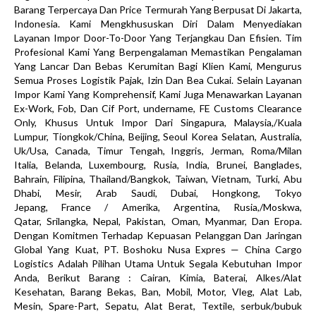
Barang Terpercaya Dan Price Termurah Yang Berpusat Di Jakarta,
Indonesia. Kami Mengkhususkan Diri Dalam Menyediakan
Layanan Impor Door-To-Door Yang Terjangkau Dan Efisien. Tim
Profesional Kami Yang Berpengalaman Memastikan Pengalaman
Yang Lancar Dan Bebas Kerumitan Bagi Klien Kami, Mengurus
Semua Proses Logistik Pajak, Izin Dan Bea Cukai. Selain Layanan
Impor Kami Yang Komprehensif, Kami Juga Menawarkan Layanan
Ex-Work, Fob, Dan Cif Port, undername, FE Customs Clearance
Only, Khusus Untuk Impor Dari Singapura, Malaysia,/Kuala
Lumpur, Tiongkok/China, Beijing, Seoul Korea Selatan, Australia,
Uk/Usa, Canada, Timur Tengah, Inggris, Jerman, Roma/Milan
Italia, Belanda, Luxembourg, Rusia, India, Brunei, Banglades,
Bahrain, Filipina, Thailand/Bangkok, Taiwan, Vietnam, Turki, Abu
Dhabi, Mesir, Arab Saudi, Dubai, Hongkong, Tokyo
Jepang, France / Amerika, Argentina, Rusia,/Moskwa,
Qatar, Srilangka, Nepal, Pakistan, Oman, Myanmar, Dan Eropa.
Dengan Komitmen Terhadap Kepuasan Pelanggan Dan Jaringan
Global Yang Kuat, PT. Boshoku Nusa Expres — China Cargo
Logistics Adalah Pilihan Utama Untuk Segala Kebutuhan Impor
Anda, Berikut Barang : Cairan, Kimia, Baterai, Alkes/Alat
Kesehatan, Barang Bekas, Ban, Mobil, Motor, Vleg, Alat Lab,
Mesin, Spare-Part, Sepatu, Alat Berat, Textile, serbuk/bubuk