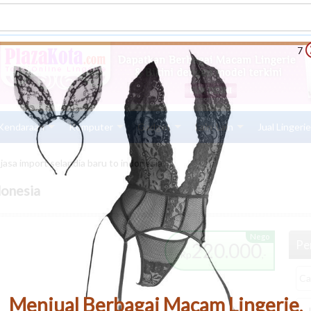
6
Kendaraan
Komputer
Gadget
Lain-Lain
Jual Lingeri
jasa import selandia baru to indonesia
donesia
Nego
Pen
220.000
Rp
,-
Menjual Berbagai Macam Lingerie,