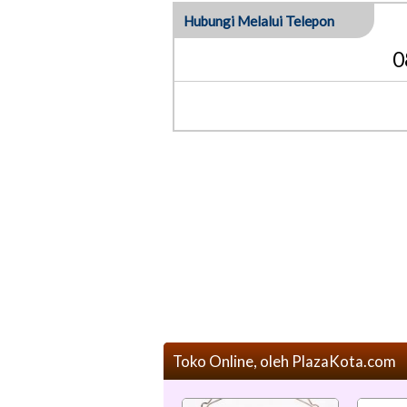
Hubungi Melalui Telepon
0
Toko Online, oleh PlazaKota.com