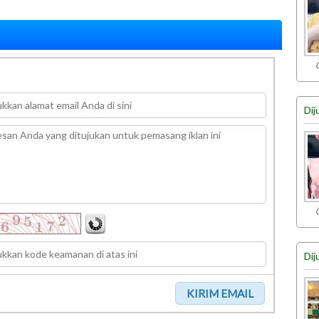
Dij
Dij