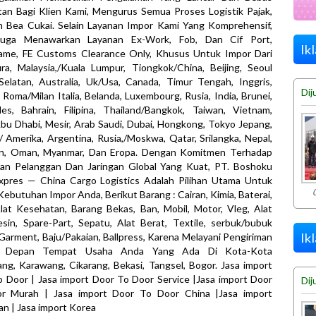
an Bagi Klien Kami, Mengurus Semua Proses Logistik Pajak,
n Bea Cukai. Selain Layanan Impor Kami Yang Komprehensif,
uga Menawarkan Layanan Ex-Work, Fob, Dan Cif Port,
Ik
ame, FE Customs Clearance Only, Khusus Untuk Impor Dari
ra, Malaysia,/Kuala Lumpur, Tiongkok/China, Beijing, Seoul
elatan, Australia, Uk/Usa, Canada, Timur Tengah, Inggris,
Dij
 Roma/Milan Italia, Belanda, Luxembourg, Rusia, India, Brunei,
es, Bahrain, Filipina, Thailand/Bangkok, Taiwan, Vietnam,
Abu Dhabi, Mesir, Arab Saudi, Dubai, Hongkong, Tokyo Jepang,
/ Amerika, Argentina, Rusia,/Moskwa, Qatar, Srilangka, Nepal,
an, Oman, Myanmar, Dan Eropa. Dengan Komitmen Terhadap
an Pelanggan Dan Jaringan Global Yang Kuat, PT. Boshoku
xpres — China Cargo Logistics Adalah Pilihan Utama Untuk
Kebutuhan Impor Anda, Berikut Barang : Cairan, Kimia, Baterai,
lat Kesehatan, Barang Bekas, Ban, Mobil, Motor, Vleg, Alat
sin, Spare-Part, Sepatu, Alat Berat, Textile, serbuk/bubuk
Ik
 Garment, Baju/Pakaian, Ballpress, Karena Melayani Pengiriman
i Depan Tempat Usaha Anda Yang Ada Di Kota-Kota
ng, Karawang, Cikarang, Bekasi, Tangsel, Bogor. Jasa import
 Door | Jasa import Door To Door Service |Jasa import Door
Dij
r Murah | Jasa import Door To Door China |Jasa import
n | Jasa import Korea