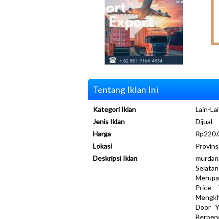
Tentang Iklan Ini
Kategori Iklan
Lain-Lai
Jenis Iklan
Dijual
Harga
Rp220.
Lokasi
Provins
Deskripsi Iklan
murdani
Selata
Merupa
Price 
Mengkh
Door Y
Berpen