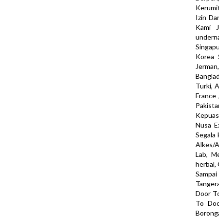
Kerumit
Izin Da
Kami J
undern
Singapu
Korea S
Jerman,
Banglad
Turki, 
France 
Pakist
Kepuas
Nusa E
Segala 
Alkes/A
Lab, Me
herbal,
Sampa
Tangera
Door To
To Doo
Boronga