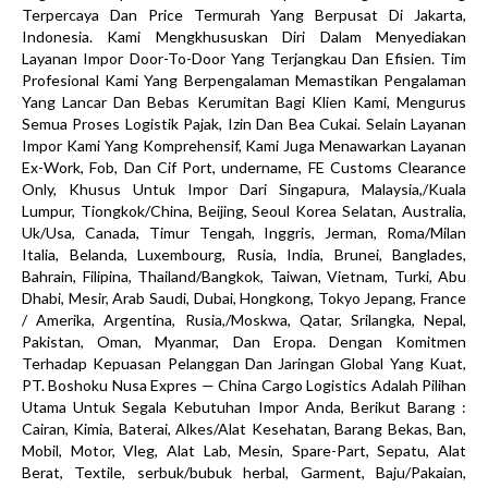
Terpercaya Dan Price Termurah Yang Berpusat Di Jakarta,
Indonesia. Kami Mengkhususkan Diri Dalam Menyediakan
Layanan Impor Door-To-Door Yang Terjangkau Dan Efisien. Tim
Profesional Kami Yang Berpengalaman Memastikan Pengalaman
Yang Lancar Dan Bebas Kerumitan Bagi Klien Kami, Mengurus
Semua Proses Logistik Pajak, Izin Dan Bea Cukai. Selain Layanan
Impor Kami Yang Komprehensif, Kami Juga Menawarkan Layanan
Ex-Work, Fob, Dan Cif Port, undername, FE Customs Clearance
Only, Khusus Untuk Impor Dari Singapura, Malaysia,/Kuala
Lumpur, Tiongkok/China, Beijing, Seoul Korea Selatan, Australia,
Uk/Usa, Canada, Timur Tengah, Inggris, Jerman, Roma/Milan
Italia, Belanda, Luxembourg, Rusia, India, Brunei, Banglades,
Bahrain, Filipina, Thailand/Bangkok, Taiwan, Vietnam, Turki, Abu
Dhabi, Mesir, Arab Saudi, Dubai, Hongkong, Tokyo Jepang, France
/ Amerika, Argentina, Rusia,/Moskwa, Qatar, Srilangka, Nepal,
Pakistan, Oman, Myanmar, Dan Eropa. Dengan Komitmen
Terhadap Kepuasan Pelanggan Dan Jaringan Global Yang Kuat,
PT. Boshoku Nusa Expres — China Cargo Logistics Adalah Pilihan
Utama Untuk Segala Kebutuhan Impor Anda, Berikut Barang :
Cairan, Kimia, Baterai, Alkes/Alat Kesehatan, Barang Bekas, Ban,
Mobil, Motor, Vleg, Alat Lab, Mesin, Spare-Part, Sepatu, Alat
Berat, Textile, serbuk/bubuk herbal, Garment, Baju/Pakaian,