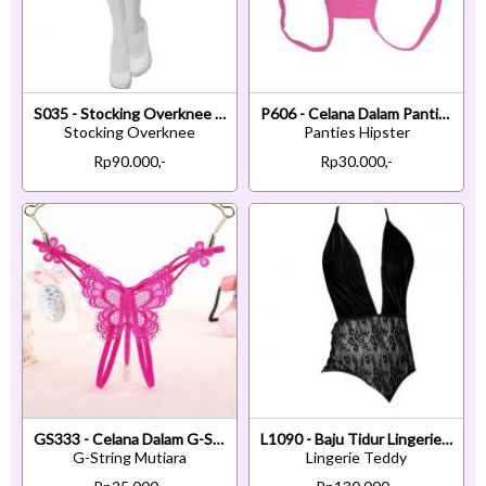
S035 - Stocking Overknee Putih Polos Transparan
P606 - Celana Dalam Panties Hipster Magenta Crotchless Terbuka Belakang
Stocking Overknee
Panties Hipster
Rp90.000,-
Rp30.000,-
GS333 - Celana Dalam G-String Mutiara T-Back Kupu-Kupu Crotchless Magenta
L1090 - Baju Tidur Lingerie Teddy Bodysuit Dress Halter Hitam Bawah Transparan Belahan Dada Rendah
G-String Mutiara
Lingerie Teddy