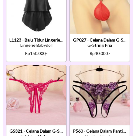
L1123 - Baju Tidur Lingerie Babydoll Mini Dress Tali Silang Hitam Ikat Belakang Celana Pendek
GP027 - Celana Dalam G-String Pria Merah Transparan
Lingerie Babydoll
G-String Pria
Rp150.000,-
Rp40.000,-
GS321 - Celana Dalam G-String Mutiara T-Back Crotchless Magenta
P560 - Celana Dalam Panties Hipster Hitam Transparan Bunga Ungu Crotchless Tali 2