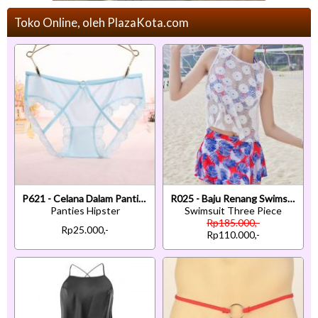
Toko Online, oleh PlazaKota.com
P621 - Celana Dalam Panties Hipster Biru Transparan Renda Terbuka Belakang
R025 - Baju Renang Swimsuit Three Piece Halterneck Putih Bra Kawat Cup Busa Baju Transparan
Panties Hipster
Swimsuit Three Piece
Rp185.000,-
Rp25.000,-
Rp110.000,-