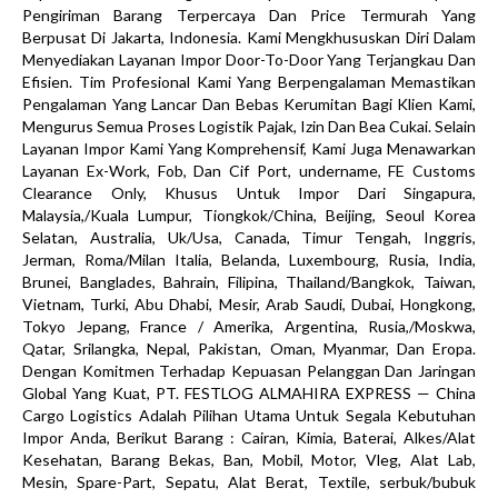
Pengiriman Barang Terpercaya Dan Price Termurah Yang
Berpusat Di Jakarta, Indonesia. Kami Mengkhususkan Diri Dalam
Menyediakan Layanan Impor Door-To-Door Yang Terjangkau Dan
Efisien. Tim Profesional Kami Yang Berpengalaman Memastikan
Pengalaman Yang Lancar Dan Bebas Kerumitan Bagi Klien Kami,
Mengurus Semua Proses Logistik Pajak, Izin Dan Bea Cukai. Selain
Layanan Impor Kami Yang Komprehensif, Kami Juga Menawarkan
Layanan Ex-Work, Fob, Dan Cif Port, undername, FE Customs
Clearance Only, Khusus Untuk Impor Dari Singapura,
Malaysia,/Kuala Lumpur, Tiongkok/China, Beijing, Seoul Korea
Selatan, Australia, Uk/Usa, Canada, Timur Tengah, Inggris,
Jerman, Roma/Milan Italia, Belanda, Luxembourg, Rusia, India,
Brunei, Banglades, Bahrain, Filipina, Thailand/Bangkok, Taiwan,
Vietnam, Turki, Abu Dhabi, Mesir, Arab Saudi, Dubai, Hongkong,
Tokyo Jepang, France / Amerika, Argentina, Rusia,/Moskwa,
Qatar, Srilangka, Nepal, Pakistan, Oman, Myanmar, Dan Eropa.
Dengan Komitmen Terhadap Kepuasan Pelanggan Dan Jaringan
Global Yang Kuat, PT. FESTLOG ALMAHIRA EXPRESS — China
Cargo Logistics Adalah Pilihan Utama Untuk Segala Kebutuhan
Impor Anda, Berikut Barang : Cairan, Kimia, Baterai, Alkes/Alat
Kesehatan, Barang Bekas, Ban, Mobil, Motor, Vleg, Alat Lab,
Mesin, Spare-Part, Sepatu, Alat Berat, Textile, serbuk/bubuk