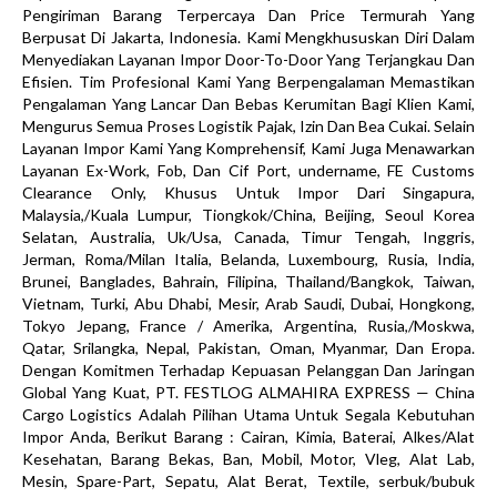
Pengiriman Barang Terpercaya Dan Price Termurah Yang
Berpusat Di Jakarta, Indonesia. Kami Mengkhususkan Diri Dalam
Menyediakan Layanan Impor Door-To-Door Yang Terjangkau Dan
Efisien. Tim Profesional Kami Yang Berpengalaman Memastikan
Pengalaman Yang Lancar Dan Bebas Kerumitan Bagi Klien Kami,
Mengurus Semua Proses Logistik Pajak, Izin Dan Bea Cukai. Selain
Layanan Impor Kami Yang Komprehensif, Kami Juga Menawarkan
Layanan Ex-Work, Fob, Dan Cif Port, undername, FE Customs
Clearance Only, Khusus Untuk Impor Dari Singapura,
Malaysia,/Kuala Lumpur, Tiongkok/China, Beijing, Seoul Korea
Selatan, Australia, Uk/Usa, Canada, Timur Tengah, Inggris,
Jerman, Roma/Milan Italia, Belanda, Luxembourg, Rusia, India,
Brunei, Banglades, Bahrain, Filipina, Thailand/Bangkok, Taiwan,
Vietnam, Turki, Abu Dhabi, Mesir, Arab Saudi, Dubai, Hongkong,
Tokyo Jepang, France / Amerika, Argentina, Rusia,/Moskwa,
Qatar, Srilangka, Nepal, Pakistan, Oman, Myanmar, Dan Eropa.
Dengan Komitmen Terhadap Kepuasan Pelanggan Dan Jaringan
Global Yang Kuat, PT. FESTLOG ALMAHIRA EXPRESS — China
Cargo Logistics Adalah Pilihan Utama Untuk Segala Kebutuhan
Impor Anda, Berikut Barang : Cairan, Kimia, Baterai, Alkes/Alat
Kesehatan, Barang Bekas, Ban, Mobil, Motor, Vleg, Alat Lab,
Mesin, Spare-Part, Sepatu, Alat Berat, Textile, serbuk/bubuk