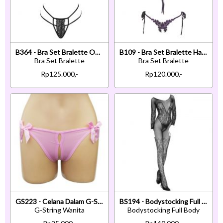
B364 - Bra Set Bralette Open Cup Hitam Celana Dalam Tali 2
B109 - Bra Set Bralette Halter Ungu Celana Dalam Crotchless Ikat Samping
Bra Set Bralette
Bra Set Bralette
Rp125.000,-
Rp120.000,-
GS223 - Celana Dalam G-String Wanita Pink Crotchless Pita 3
BS194 - Bodystocking Full Body Fishnet Hitam Lengan Panjang Crotchless
G-String Wanita
Bodystocking Full Body