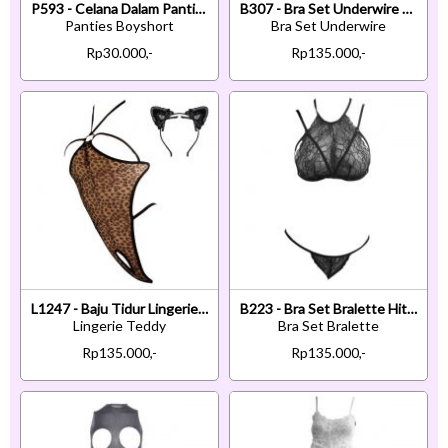
P593 - Celana Dalam Panties Boyshort Hijau Transparan Crotchless
B307 - Bra Set Underwire Kawat Putih Transparan Celana Dalam
Panties Boyshort
Bra Set Underwire
Rp30.000,-
Rp135.000,-
L1247 - Baju Tidur Lingerie Teddy Bodysuit Dress Halter Macan Tutul Coklat Transparan Open Cup Crotc
B223 - Bra Set Bralette Hitam Transparan Cup Openable Celana Dalam
Lingerie Teddy
Bra Set Bralette
Rp135.000,-
Rp135.000,-