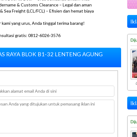
dername & Customs Clearance – Legal dan aman
r & Sea Freight (LCL/FCL) – Efisien dan hemat biaya
Ik
ar kami yang urus, Anda tinggal terima barang!
nsultasi gratis: 0812-6026-3576
Dij
MAS RAYA BLOK B1-32 LENTENG AGUNG
Ik
Dij