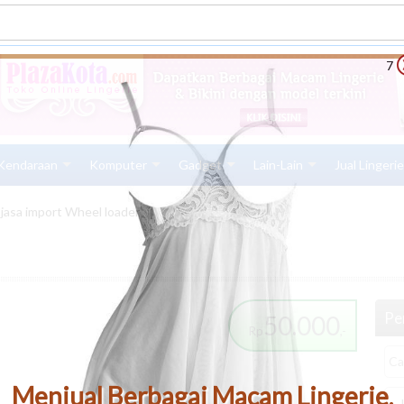
6
Kendaraan
Komputer
Gadget
Lain-Lain
Jual Lingeri
jasa import Wheel loader
Pen
50.000
Rp
,-
Menjual Berbagai Macam Lingerie,