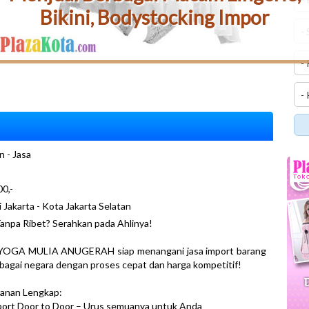
Bikini, Bodystocking Impor
n - Jasa
0,-
i Jakarta - Kota Jakarta Selatan
anpa Ribet? Serahkan pada Ahlinya!
YOGA MULIA ANUGERAH siap menangani jasa import barang
rbagai negara dengan proses cepat dan harga kompetitif!
yanan Lengkap:
port Door to Door – Urus semuanya untuk Anda