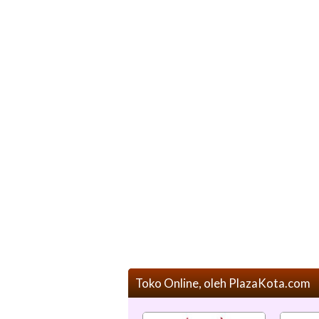
Toko Online, oleh PlazaKota.com