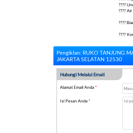
???? Un
???? Ai
???? Bi
???? Ko
Pengiklan: RUKO TANJUNG 
JAKARTA SELATAN 12530
Hubungi Melalui Email
Alamat Email Anda
*
Isi Pesan Anda
*