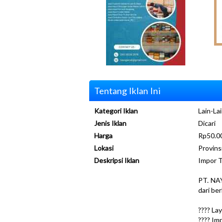
Tentang Iklan Ini
Kategori Iklan
Lain-Lai
Jenis Iklan
Dicari
Harga
Rp50.00
Lokasi
Provins
Deskripsi Iklan
Impor T
PT. NA
dari be
???? La
???? Im