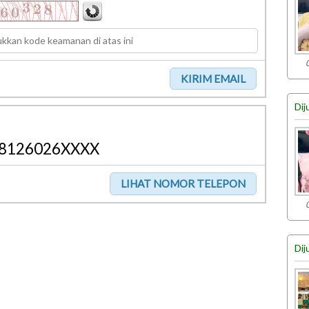
Dij
8126026XXXX
Dij