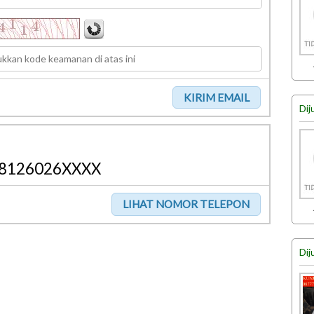
Dij
8126026XXXX
Dij