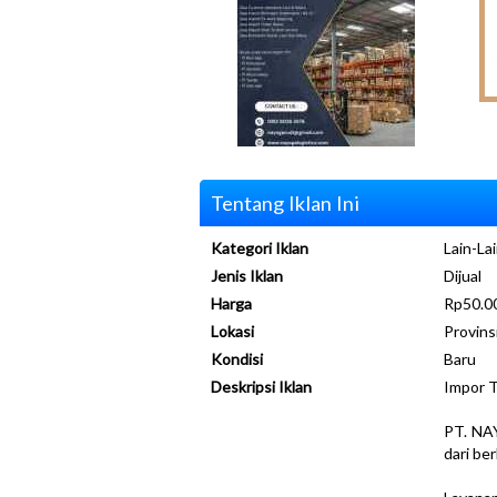
Tentang Iklan Ini
Kategori Iklan
Lain-Lai
Jenis Iklan
Dijual
Harga
Rp50.00
Lokasi
Provins
Kondisi
Baru
Deskripsi Iklan
Impor T
PT. NA
dari be