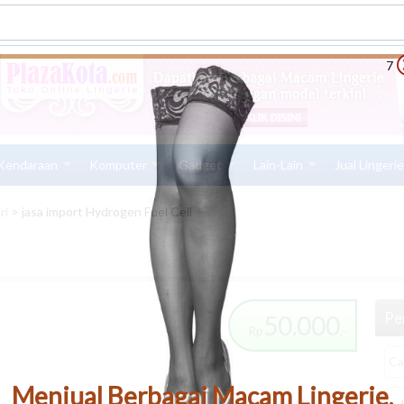
6
Kendaraan
Komputer
Gadget
Lain-Lain
Jual Lingeri
ri
> jasa import Hydrogen Fuel Cell
Pen
50.000
Rp
,-
Menjual Berbagai Macam Lingerie,