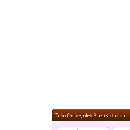
Toko Online, oleh PlazaKota.com