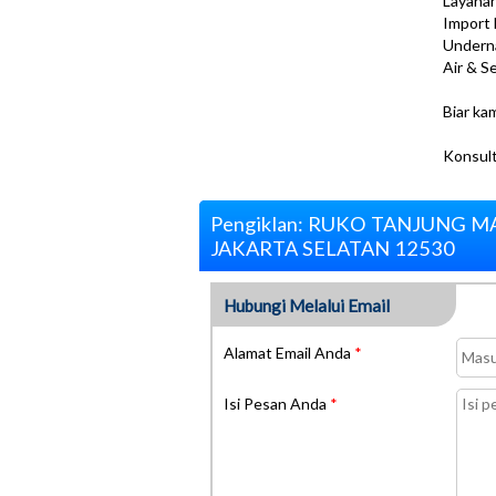
Layana
Import 
Undern
Air & S
Biar ka
Konsult
Pengiklan: RUKO TANJUNG 
JAKARTA SELATAN 12530
Hubungi Melalui Email
Alamat Email Anda
*
Isi Pesan Anda
*