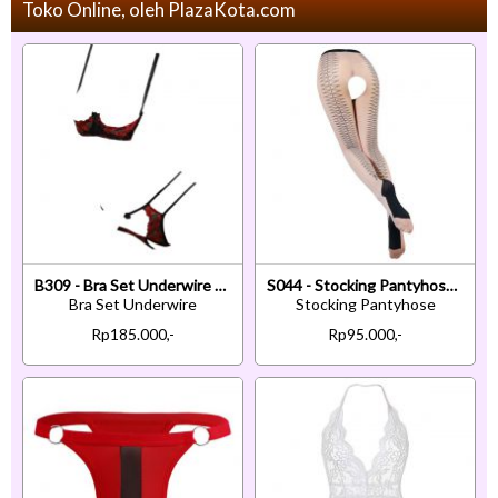
Toko Online, oleh PlazaKota.com
B309 - Bra Set Underwire Kawat Open Cup Hitam Transparan Celana Dalam Crotchless Bordir Bunga Merah
S044 - Stocking Pantyhose Krem Transparan Crotchless Silang-Silang Hitam
Bra Set Underwire
Stocking Pantyhose
Rp185.000,-
Rp95.000,-